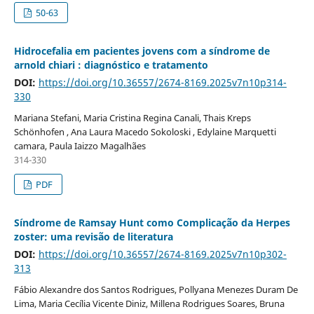
50-63
Hidrocefalia em pacientes jovens com a síndrome de
arnold chiari : diagnóstico e tratamento
DOI:
https://doi.org/10.36557/2674-8169.2025v7n10p314-
330
Mariana Stefani, Maria Cristina Regina Canali, Thais Kreps
Schönhofen , Ana Laura Macedo Sokoloski , Edylaine Marquetti
camara, Paula Iaizzo Magalhães
314-330
PDF
Síndrome de Ramsay Hunt como Complicação da Herpes
zoster: uma revisão de literatura
DOI:
https://doi.org/10.36557/2674-8169.2025v7n10p302-
313
Fábio Alexandre dos Santos Rodrigues, Pollyana Menezes Duram De
Lima, Maria Cecília Vicente Diniz, Millena Rodrigues Soares, Bruna