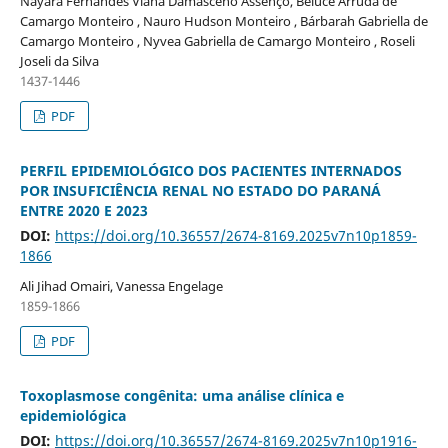
Nayara Fernandes Viana Damasceno Assenço, Beluce Arruda de
Camargo Monteiro , Nauro Hudson Monteiro , Bárbarah Gabriella de
Camargo Monteiro , Nyvea Gabriella de Camargo Monteiro , Roseli
Joseli da Silva
1437-1446
PDF
PERFIL EPIDEMIOLÓGICO DOS PACIENTES INTERNADOS
POR INSUFICIÊNCIA RENAL NO ESTADO DO PARANÁ
ENTRE 2020 E 2023
DOI:
https://doi.org/10.36557/2674-8169.2025v7n10p1859-
1866
Ali Jihad Omairi, Vanessa Engelage
1859-1866
PDF
Toxoplasmose congênita: uma análise clínica e
epidemiológica
DOI:
https://doi.org/10.36557/2674-8169.2025v7n10p1916-