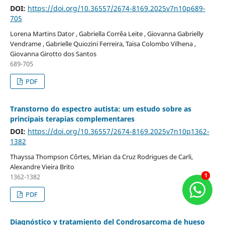
DOI:
https://doi.org/10.36557/2674-8169.2025v7n10p689-
705
Lorena Martins Dator , Gabriella Corrêa Leite , Giovanna Gabrielly
Vendrame , Gabrielle Quiozini Ferreira, Taisa Colombo Vilhena ,
Giovanna Girotto dos Santos
689-705
PDF
Transtorno do espectro autista: um estudo sobre as
principais terapias complementares
DOI:
https://doi.org/10.36557/2674-8169.2025v7n10p1362-
1382
Thayssa Thompson Côrtes, Mirian da Cruz Rodrigues de Carli,
Alexandre Vieira Brito
1
1
1362-1382
PDF
Diagnóstico y tratamiento del Condrosarcoma de hueso