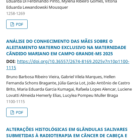
Eduarda Di Ferdinando Pinto, Mylena Ribeiro Gomes, Vitoria
Eduarda Lewandowski Mousquer
1258-1269
PDF
ANÁLISE DO CONHECIMENTO DAS MÃES SOBRE O
ALEITAMENTO MATERNO EXCLUSIVO NA MATERNIDADE
CÂNDIDO MARIANO EM CAMPO GRANDE-MS 2025
DOI:
https://doi.org/10.36557/2674-8169.2025v7n10p1100-
1115
Bruno Barbosa Ribeiro Vieira, Gabriel Vilela Marques, Hellen
Fernanda Schons Bragante, Júlia Garcia Lot, João Antônio de Castro
Brito, Maria Eduarda Garcia Kumagai, Rafaela Lopes Alencar, Luciene
Lovatti Almeida Hemerly Elias, Lucylea Pompeu Muller Braga
1100-1115
PDF
ALTERAÇÕES HISTOLÓGICAS EM GLÂNDULAS SALIVARES
SUBMETIDAS À RADIOTERAPIA EM CÂNCER DE CABEÇA E