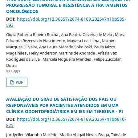
PROGRESSÃO TUMORAL E RESISTÊNCIA A TRATAMENTOS
ONCOLÓGICOS
DOI:
https://doi.org/10.36557/2674-8169.2025v7n10p585-
593
Giulia Roberta Ribeiro Rocha , Ana Beatriz Oliveira de Melo , Maria
Eduarda Bezerra do Nascimento, Mayara Leal Lima , Iasmim
Marques Oliveira, Ana Laura Macedo Sokoloski, Paula Iaizzo
Magalhães , Helry Anderson Martins de Andrade , Aríssia Vaz
Rodrigues da Silva , Marcela Nogueira Mendes , Felipe Zuccolan
Dutra
585-593
PDF
AVALIAÇÃO DO GRAU DE SATISFAÇÃO DOS PAIS OU
RESPONSÁVEIS POR PACIENTES ATENDIDOS EM UMA
CLÍNICA ODONTOPEDIÁTRICA EM IES EM TERESINA - PI
DOI:
https://doi.org/10.36557/2674-8169.2025v7n10p810-
825
Jordyellen Vilarinho Macêdo, Marília Abigail Neves Braga, Tainá de