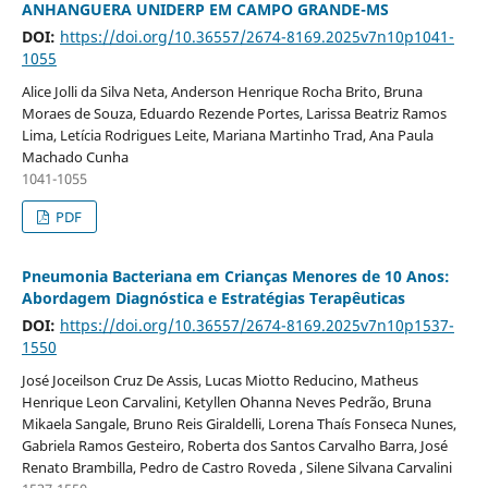
ANHANGUERA UNIDERP EM CAMPO GRANDE-MS
DOI:
https://doi.org/10.36557/2674-8169.2025v7n10p1041-
1055
Alice Jolli da Silva Neta, Anderson Henrique Rocha Brito, Bruna
Moraes de Souza, Eduardo Rezende Portes, Larissa Beatriz Ramos
Lima, Letícia Rodrigues Leite, Mariana Martinho Trad, Ana Paula
Machado Cunha
1041-1055
PDF
Pneumonia Bacteriana em Crianças Menores de 10 Anos:
Abordagem Diagnóstica e Estratégias Terapêuticas
DOI:
https://doi.org/10.36557/2674-8169.2025v7n10p1537-
1550
José Joceilson Cruz De Assis, Lucas Miotto Reducino, Matheus
Henrique Leon Carvalini, Ketyllen Ohanna Neves Pedrão, Bruna
Mikaela Sangale, Bruno Reis Giraldelli, Lorena Thaís Fonseca Nunes,
Gabriela Ramos Gesteiro, Roberta dos Santos Carvalho Barra, José
Renato Brambilla, Pedro de Castro Roveda , Silene Silvana Carvalini