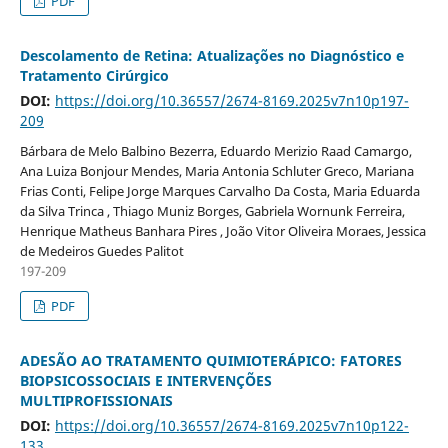
PDF
Descolamento de Retina: Atualizações no Diagnóstico e
Tratamento Cirúrgico
DOI:
https://doi.org/10.36557/2674-8169.2025v7n10p197-
209
Bárbara de Melo Balbino Bezerra, Eduardo Merizio Raad Camargo,
Ana Luiza Bonjour Mendes, Maria Antonia Schluter Greco, Mariana
Frias Conti, Felipe Jorge Marques Carvalho Da Costa, Maria Eduarda
da Silva Trinca , Thiago Muniz Borges, Gabriela Wornunk Ferreira,
Henrique Matheus Banhara Pires , João Vitor Oliveira Moraes, Jessica
de Medeiros Guedes Palitot
197-209
PDF
ADESÃO AO TRATAMENTO QUIMIOTERÁPICO: FATORES
BIOPSICOSSOCIAIS E INTERVENÇÕES
MULTIPROFISSIONAIS
DOI:
https://doi.org/10.36557/2674-8169.2025v7n10p122-
133