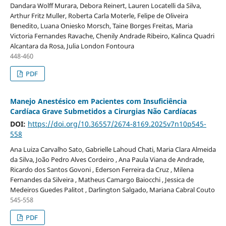
Dandara Wolff Murara, Debora Reinert, Lauren Locatelli da Silva,
Arthur Fritz Muller, Roberta Carla Moterle, Felipe de Oliveira
Benedito, Luana Oniesko Morsch, Taine Borges Freitas, Maria
Victoria Fernandes Ravache, Chenily Andrade Ribeiro, Kalinca Quadri
Alcantara da Rosa, Julia London Fontoura
448-460
PDF
Manejo Anestésico em Pacientes com Insuficiência
Cardíaca Grave Submetidos a Cirurgias Não Cardíacas
DOI:
https://doi.org/10.36557/2674-8169.2025v7n10p545-
558
Ana Luiza Carvalho Sato, Gabrielle Lahoud Chati, Maria Clara Almeida
da Silva, João Pedro Alves Cordeiro , Ana Paula Viana de Andrade,
Ricardo dos Santos Govoni , Ederson Ferreira da Cruz , Milena
Fernandes da Silveira , Matheus Camargo Baiocchi , Jessica de
Medeiros Guedes Palitot , Darlington Salgado, Mariana Cabral Couto
545-558
PDF