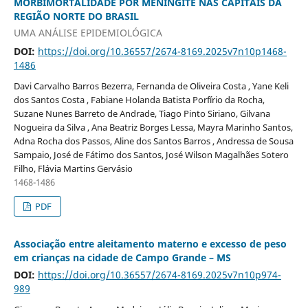
MORBIMORTALIDADE POR MENINGITE NAS CAPITAIS DA
REGIÃO NORTE DO BRASIL
UMA ANÁLISE EPIDEMIOLÓGICA
DOI:
https://doi.org/10.36557/2674-8169.2025v7n10p1468-
1486
Davi Carvalho Barros Bezerra, Fernanda de Oliveira Costa , Yane Keli
dos Santos Costa , Fabiane Holanda Batista Porfírio da Rocha,
Suzane Nunes Barreto de Andrade, Tiago Pinto Siriano, Gilvana
Nogueira da Silva , Ana Beatriz Borges Lessa, Mayra Marinho Santos,
Adna Rocha dos Passos, Aline dos Santos Barros , Andressa de Sousa
Sampaio, José de Fátimo dos Santos, José Wilson Magalhães Sotero
Filho, Flávia Martins Gervásio
1468-1486
PDF
Associação entre aleitamento materno e excesso de peso
em crianças na cidade de Campo Grande – MS
DOI:
https://doi.org/10.36557/2674-8169.2025v7n10p974-
989