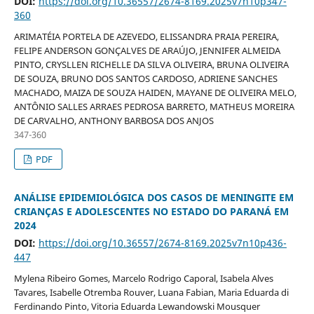
DOI:
https://doi.org/10.36557/2674-8169.2025v7n10p347-
360
ARIMATÉIA PORTELA DE AZEVEDO, ELISSANDRA PRAIA PEREIRA,
FELIPE ANDERSON GONÇALVES DE ARAÚJO, JENNIFER ALMEIDA
PINTO, CRYSLLEN RICHELLE DA SILVA OLIVEIRA, BRUNA OLIVEIRA
DE SOUZA, BRUNO DOS SANTOS CARDOSO, ADRIENE SANCHES
MACHADO, MAIZA DE SOUZA HAIDEN, MAYANE DE OLIVEIRA MELO,
ANTÔNIO SALLES ARRAES PEDROSA BARRETO, MATHEUS MOREIRA
DE CARVALHO, ANTHONY BARBOSA DOS ANJOS
347-360
PDF
ANÁLISE EPIDEMIOLÓGICA DOS CASOS DE MENINGITE EM
CRIANÇAS E ADOLESCENTES NO ESTADO DO PARANÁ EM
2024
DOI:
https://doi.org/10.36557/2674-8169.2025v7n10p436-
447
Mylena Ribeiro Gomes, Marcelo Rodrigo Caporal, Isabela Alves
Tavares, Isabelle Otremba Rouver, Luana Fabian, Maria Eduarda di
Ferdinando Pinto, Vitoria Eduarda Lewandowski Mousquer