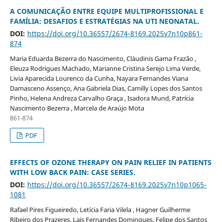
A COMUNICAÇÃO ENTRE EQUIPE MULTIPROFISSIONAL E
FAMÍLIA: DESAFIOS E ESTRATÉGIAS NA UTI NEONATAL.
DOI:
https://doi.org/10.36557/2674-8169.2025v7n10p861-
874
Maria Eduarda Bezerra do Nascimento, Cláudinis Gama Frazão ,
Eleuza Rodrigues Machado, Marianne Cristina Serejo Lima Verde,
Livia Aparecida Lourenco da Cunha, Nayara Fernandes Viana
Damasceno Assenço, Ana Gabriela Dias, Camilly Lopes dos Santos
Pinho, Helena Andreza Carvalho Graça , Isadora Mund, Patrícia
Nascimento Bezerra , Marcela de Araújo Mota
861-874
PDF
EFFECTS OF OZONE THERAPY ON PAIN RELIEF IN PATIENTS
WITH LOW BACK PAIN: CASE SERIES.
DOI:
https://doi.org/10.36557/2674-8169.2025v7n10p1065-
1081
Rafael Pires Figueiredo, Letícia Faria Vilela , Hagner Guilherme
Ribeiro dos Prazeres, Lais Fernandes Domingues, Felipe dos Santos