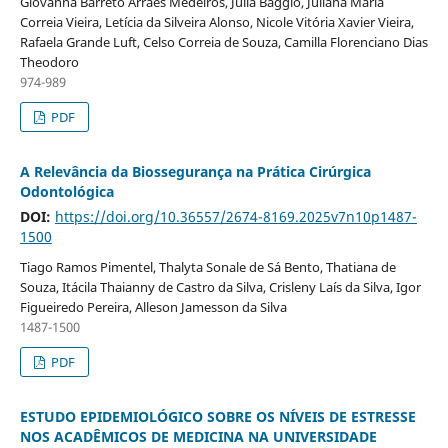
Giovanna Barreto Arraes Medeiros, Júlia Baggio, Juliana Maria
Correia Vieira, Letícia da Silveira Alonso, Nicole Vitória Xavier Vieira,
Rafaela Grande Luft, Celso Correia de Souza, Camilla Florenciano Dias
Theodoro
974-989
PDF
A Relevância da Biossegurança na Prática Cirúrgica
Odontológica
DOI:
https://doi.org/10.36557/2674-8169.2025v7n10p1487-
1500
Tiago Ramos Pimentel, Thalyta Sonale de Sá Bento, Thatiana de
Souza, Itácila Thaianny de Castro da Silva, Crisleny Laís da Silva, Igor
Figueiredo Pereira, Alleson Jamesson da Silva
1487-1500
PDF
ESTUDO EPIDEMIOLÓGICO SOBRE OS NÍVEIS DE ESTRESSE
NOS ACADÊMICOS DE MEDICINA NA UNIVERSIDADE