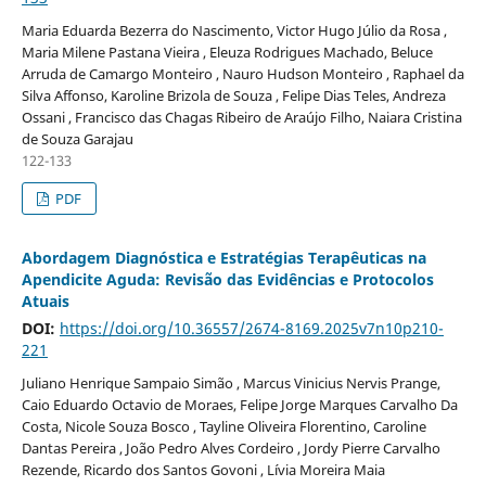
Maria Eduarda Bezerra do Nascimento, Victor Hugo Júlio da Rosa ,
Maria Milene Pastana Vieira , Eleuza Rodrigues Machado, Beluce
Arruda de Camargo Monteiro , Nauro Hudson Monteiro , Raphael da
Silva Affonso, Karoline Brizola de Souza , Felipe Dias Teles, Andreza
Ossani , Francisco das Chagas Ribeiro de Araújo Filho, Naiara Cristina
de Souza Garajau
122-133
PDF
Abordagem Diagnóstica e Estratégias Terapêuticas na
Apendicite Aguda: Revisão das Evidências e Protocolos
Atuais
DOI:
https://doi.org/10.36557/2674-8169.2025v7n10p210-
221
Juliano Henrique Sampaio Simão , Marcus Vinicius Nervis Prange,
Caio Eduardo Octavio de Moraes, Felipe Jorge Marques Carvalho Da
Costa, Nicole Souza Bosco , Tayline Oliveira Florentino, Caroline
Dantas Pereira , João Pedro Alves Cordeiro , Jordy Pierre Carvalho
Rezende, Ricardo dos Santos Govoni , Lívia Moreira Maia