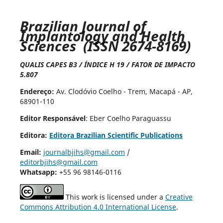
Brazilian Journal of
Implantology and Health
Sciences (ISSN 2674-8169)
QUALIS CAPES B3 / ÍNDICE H 19 / FATOR DE IMPACTO
5.807
Endereço:
Av. Clodóvio Coelho - Trem, Macapá - AP,
68901-110
Editor Responsável
: Eber Coelho Paraguassu
Editora:
Editora Brazilian Scientific Publications
Email:
journalbjihs@gmail.com
/
editorbjihs@gmail.com
Whatsapp:
+55 96 98146-0116
This work is licensed under a
Creative
Commons Attribution 4.0 International License
.