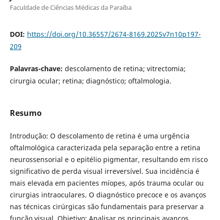
Faculdade de Ciências Médicas da Paraíba
DOI:
https://doi.org/10.36557/2674-8169.2025v7n10p197-
209
Palavras-chave:
descolamento de retina; vitrectomia;
cirurgia ocular; retina; diagnóstico; oftalmologia.
Resumo
Introdução: O descolamento de retina é uma urgência
oftalmológica caracterizada pela separação entre a retina
neurossensorial e o epitélio pigmentar, resultando em risco
significativo de perda visual irreversível. Sua incidência é
mais elevada em pacientes míopes, após trauma ocular ou
cirurgias intraoculares. O diagnóstico precoce e os avanços
nas técnicas cirúrgicas são fundamentais para preservar a
função visual. Objetivo: Analisar os principais avanços