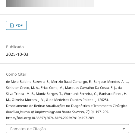
PDF
Publicado
2025-10-03
Como Citar
de Melo Balbino Bezerra, B., Merizio Raad Camargo, E., Bonjour Mendes, A. L.,
Schluter Greco, M. A., Frias Conti, M., Marques Carvalho Da Costa, F. J., da
Silva Trinca , M. E., Muniz Borges, T., Wornunk Ferreira, G., Banhara Pires , H.
M., Oliveira Moraes, J. V., & de Medeiros Guedes Palitot , J. (2025).
Descolamento de Retina: Atualizações no Diagnóstico e Tratamento Cirúrgico.
Brazilian Journal of Implantology and Health Sciences
,
7
(10), 197–209.
https://doi.org/10.36557/2674-8169.2025v7n10p197-209
Fomatos de Citação