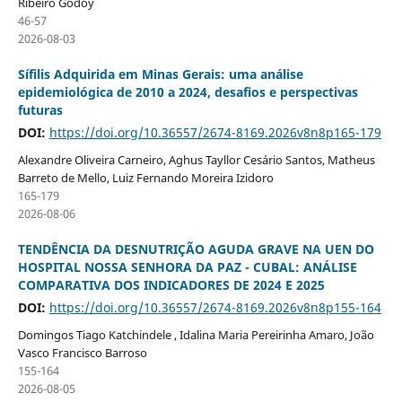
Ribeiro Godoy
46-57
2026-08-03
Sífilis Adquirida em Minas Gerais: uma análise
epidemiológica de 2010 a 2024, desafios e perspectivas
futuras
DOI:
https://doi.org/10.36557/2674-8169.2026v8n8p165-179
Alexandre Oliveira Carneiro, Aghus Tayllor Cesário Santos, Matheus
Barreto de Mello, Luiz Fernando Moreira Izidoro
165-179
2026-08-06
TENDÊNCIA DA DESNUTRIÇÃO AGUDA GRAVE NA UEN DO
HOSPITAL NOSSA SENHORA DA PAZ - CUBAL: ANÁLISE
COMPARATIVA DOS INDICADORES DE 2024 E 2025
DOI:
https://doi.org/10.36557/2674-8169.2026v8n8p155-164
Domingos Tiago Katchindele , Idalina Maria Pereirinha Amaro, João
Vasco Francisco Barroso
155-164
2026-08-05