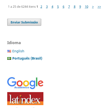
1 a 25 de 6244 itens
1
2
3
4
5
6
7
8
9
10
>
>>
Enviar Submissão
Idioma
English
Português (Brasil)