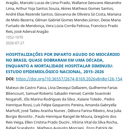
Aragão, Marcelo Lucas de Lima Prado, Wallance Geovane Alexandre
Lima, Arthur Yoja Santos Souza, Akires Matheus Gomes Santos,
André Elias Rezende Santos, Giovanna de Oliveira Sá Costa, Mariana
de Melo Bezerra, Gilman Gabriel Gomes Mendes Júnior, Deise Maria
Furtado de Mendonça, Vera Lúcia Corrêa Feitosa, Francisco Prado
Reis, José Aderval Aragão
1052-1070
2026-07-27
HOSPITALIZAÇÕES POR INFARTO AGUDO DO MIOCÁRDIO
NO BRASIL QUASE DOBRARAM EM UMA DÉCADA,
ENQUANTO A MORTALIDADE HOSPITALAR DIMINUIU:
ESTUDO EPIDEMIOLÓGICO NACIONAL, 2015–2026
DOI:
https://doi.org/10.36557/2674-8169.2026v8n8p126-154
Mateus de Castro Paiva, Lívia Devequi Dallazem, Guilherme Farias
Bitencourt, Samuel Roberto Sabadin Hensel, Camile Soavinski
Nogarolli , Elis Marina Rodrigues da Silva , Kaiane Toledo , Pedro
Henrique Rossi, Luís Felipe Gasparoto Pereira, Amanda Gabryella
Marholt, José Tadeu Aranha Nunes , Débora Farina Ribeiro, Ana Julia
Borgio Bonotto , Paulo Henrique Rangel de Moura, Gregório dos
Reis Veiga, Ellen Cristina Prado Ducini , Vitória Vital da Silva Rocha,
Rafael Scaraboto , Matheus Augusto Morciani , Enzo Patrick de