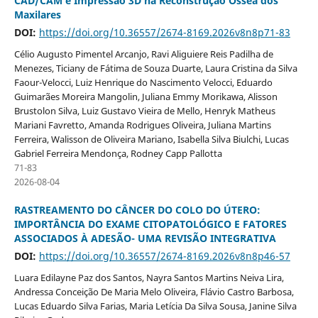
CAD/CAM e Impressão 3D na Reconstrução Óssea dos
Maxilares
DOI:
https://doi.org/10.36557/2674-8169.2026v8n8p71-83
Célio Augusto Pimentel Arcanjo, Ravi Aliguiere Reis Padilha de
Menezes, Ticiany de Fátima de Souza Duarte, Laura Cristina da Silva
Faour-Velocci, Luiz Henrique do Nascimento Velocci, Eduardo
Guimarães Moreira Mangolin, Juliana Emmy Morikawa, Alisson
Brustolon Silva, Luiz Gustavo Vieira de Mello, Henryk Matheus
Mariani Favretto, Amanda Rodrigues Oliveira, Juliana Martins
Ferreira, Walisson de Oliveira Mariano, Isabella Silva Biulchi, Lucas
Gabriel Ferreira Mendonça, Rodney Capp Pallotta
71-83
2026-08-04
RASTREAMENTO DO CÂNCER DO COLO DO ÚTERO:
IMPORTÂNCIA DO EXAME CITOPATOLÓGICO E FATORES
ASSOCIADOS À ADESÃO- UMA REVISÃO INTEGRATIVA
DOI:
https://doi.org/10.36557/2674-8169.2026v8n8p46-57
Luara Edilayne Paz dos Santos, Nayra Santos Martins Neiva Lira,
Andressa Conceição De Maria Melo Oliveira, Flávio Castro Barbosa,
Lucas Eduardo Silva Farias, Maria Letícia Da Silva Sousa, Janine Silva