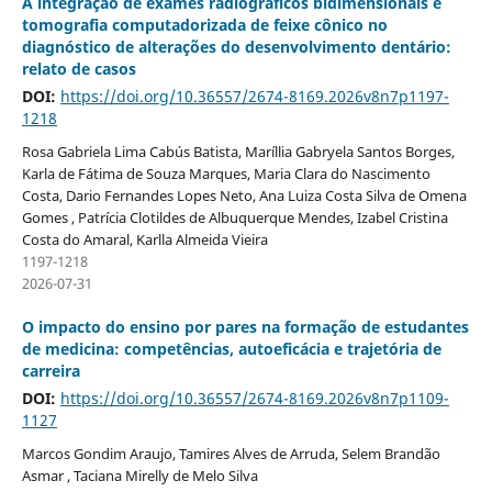
A integração de exames radiográficos bidimensionais e
tomografia computadorizada de feixe cônico no
diagnóstico de alterações do desenvolvimento dentário:
relato de casos
DOI:
https://doi.org/10.36557/2674-8169.2026v8n7p1197-
1218
Rosa Gabriela Lima Cabús Batista, Maríllia Gabryela Santos Borges,
Karla de Fátima de Souza Marques, Maria Clara do Nascimento
Costa, Dario Fernandes Lopes Neto, Ana Luiza Costa Silva de Omena
Gomes , Patrícia Clotildes de Albuquerque Mendes, Izabel Cristina
Costa do Amaral, Karlla Almeida Vieira
1197-1218
2026-07-31
O impacto do ensino por pares na formação de estudantes
de medicina: competências, autoeficácia e trajetória de
carreira
DOI:
https://doi.org/10.36557/2674-8169.2026v8n7p1109-
1127
Marcos Gondim Araujo, Tamires Alves de Arruda, Selem Brandão
Asmar , Taciana Mirelly de Melo Silva