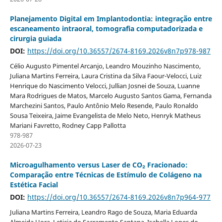
Planejamento Digital em Implantodontia: integração entre
escaneamento intraoral, tomografia computadorizada e
cirurgia guiada
DOI:
https://doi.org/10.36557/2674-8169.2026v8n7p978-987
Célio Augusto Pimentel Arcanjo, Leandro Mouzinho Nascimento,
Juliana Martins Ferreira, Laura Cristina da Silva Faour-Velocci, Luiz
Henrique do Nascimento Velocci, Jullian Josnei de Souza, Luanne
Mara Rodrigues de Matos, Marcelo Augusto Santos Gama, Fernanda
Marchezini Santos, Paulo Antônio Melo Resende, Paulo Ronaldo
Sousa Teixeira, Jaime Evangelista de Melo Neto, Henryk Matheus
Mariani Favretto, Rodney Capp Pallotta
978-987
2026-07-23
Microagulhamento versus Laser de CO₂ Fracionado:
Comparação entre Técnicas de Estímulo de Colágeno na
Estética Facial
DOI:
https://doi.org/10.36557/2674-8169.2026v8n7p964-977
Juliana Martins Ferreira, Leandro Rago de Souza, Maria Eduarda
Almeida Hora, Leticia do Sacramento Santana, Isabella Lopes do