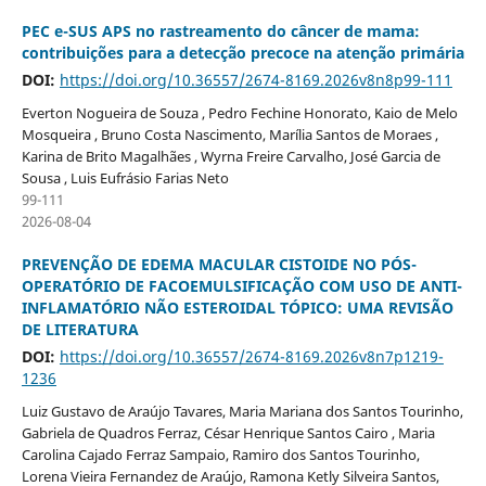
PEC e-SUS APS no rastreamento do câncer de mama:
contribuições para a detecção precoce na atenção primária
DOI:
https://doi.org/10.36557/2674-8169.2026v8n8p99-111
Everton Nogueira de Souza , Pedro Fechine Honorato, Kaio de Melo
Mosqueira , Bruno Costa Nascimento, Marília Santos de Moraes ,
Karina de Brito Magalhães , Wyrna Freire Carvalho, José Garcia de
Sousa , Luis Eufrásio Farias Neto
99-111
2026-08-04
PREVENÇÃO DE EDEMA MACULAR CISTOIDE NO PÓS-
OPERATÓRIO DE FACOEMULSIFICAÇÃO COM USO DE ANTI-
INFLAMATÓRIO NÃO ESTEROIDAL TÓPICO: UMA REVISÃO
DE LITERATURA
DOI:
https://doi.org/10.36557/2674-8169.2026v8n7p1219-
1236
Luiz Gustavo de Araújo Tavares, Maria Mariana dos Santos Tourinho,
Gabriela de Quadros Ferraz, César Henrique Santos Cairo , Maria
Carolina Cajado Ferraz Sampaio, Ramiro dos Santos Tourinho,
Lorena Vieira Fernandez de Araújo, Ramona Ketly Silveira Santos,