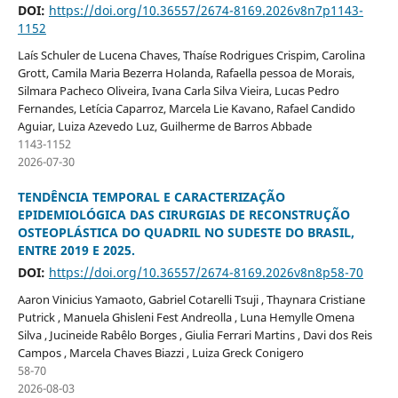
DOI:
https://doi.org/10.36557/2674-8169.2026v8n7p1143-
1152
Laís Schuler de Lucena Chaves, Thaíse Rodrigues Crispim, Carolina
Grott, Camila Maria Bezerra Holanda, Rafaella pessoa de Morais,
Silmara Pacheco Oliveira, Ivana Carla Silva Vieira, Lucas Pedro
Fernandes, Letícia Caparroz, Marcela Lie Kavano, Rafael Candido
Aguiar, Luiza Azevedo Luz, Guilherme de Barros Abbade
1143-1152
2026-07-30
TENDÊNCIA TEMPORAL E CARACTERIZAÇÃO
EPIDEMIOLÓGICA DAS CIRURGIAS DE RECONSTRUÇÃO
OSTEOPLÁSTICA DO QUADRIL NO SUDESTE DO BRASIL,
ENTRE 2019 E 2025.
DOI:
https://doi.org/10.36557/2674-8169.2026v8n8p58-70
Aaron Vinicius Yamaoto, Gabriel Cotarelli Tsuji , Thaynara Cristiane
Putrick , Manuela Ghisleni Fest Andreolla , Luna Hemylle Omena
Silva , Jucineide Rabêlo Borges , Giulia Ferrari Martins , Davi dos Reis
Campos , Marcela Chaves Biazzi , Luiza Greck Conigero
58-70
2026-08-03