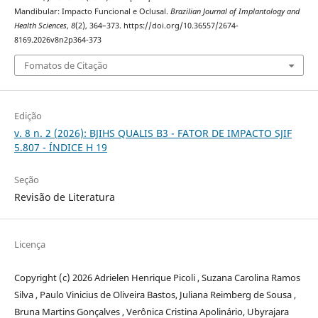
Mandibular: Impacto Funcional e Oclusal.
Brazilian Journal of Implantology and
Health Sciences
,
8
(2), 364–373. https://doi.org/10.36557/2674-
8169.2026v8n2p364-373
Fomatos de Citação
Edição
v. 8 n. 2 (2026): BJIHS QUALIS B3 - FATOR DE IMPACTO SJIF
5.807 - ÍNDICE H 19
Seção
Revisão de Literatura
Licença
Copyright (c) 2026 Adrielen Henrique Picoli , Suzana Carolina Ramos
Silva , Paulo Vinicius de Oliveira Bastos, Juliana Reimberg de Sousa ,
Bruna Martins Gonçalves , Verônica Cristina Apolinário, Ubyrajara