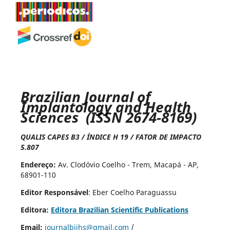
Brazilian Journal of
Implantology and Health
Sciences (ISSN 2674-8169)
QUALIS CAPES B3 / ÍNDICE H 19 / FATOR DE IMPACTO
5.807
Endereço:
Av. Clodóvio Coelho - Trem, Macapá - AP,
68901-110
Editor Responsável
: Eber Coelho Paraguassu
Editora:
Editora Brazilian Scientific Publications
Email:
journalbjihs@gmail.com
/