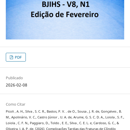
PDF
Publicado
2026-02-08
Como Citar
Picoli , A. H., Silva , S. C. R., Bastos, P. V. . de O., Sousa , J. R. de, Gonçalves , B.
M., Apolinário, V. C., Castro Júnior , U. A. de, Arume, G. S. C. D. A., Loiola , S. F.,
Loiola , C. F. N., Paggiaro, D., Toldo , E. E., Silva , C. E. L. e, Cardoso, G. C., &
Oliveira, J. A. P. de. (2026). Complicações Tardias das Fraturas de Côndilo