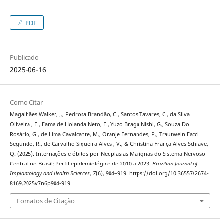
PDF
Publicado
2025-06-16
Como Citar
Magalhães Walker, J., Pedrosa Brandão, C., Santos Tavares, C., da Silva
Oliveira , E., Fama de Holanda Neto, F., Yuzo Braga Nishi, G., Souza Do
Rosário, G., de Lima Cavalcante, M., Oranje Fernandes, P., Trautwein Facci
Segundo, R., de Carvalho Siqueira Alves , V., & Christina França Alves Schiave,
Q. (2025). Internações e óbitos por Neoplasias Malignas do Sistema Nervoso
Central no Brasil: Perfil epidemiológico de 2010 a 2023.
Brazilian Journal of
Implantology and Health Sciences
,
7
(6), 904–919. https://doi.org/10.36557/2674-
8169.2025v7n6p904-919
Fomatos de Citação