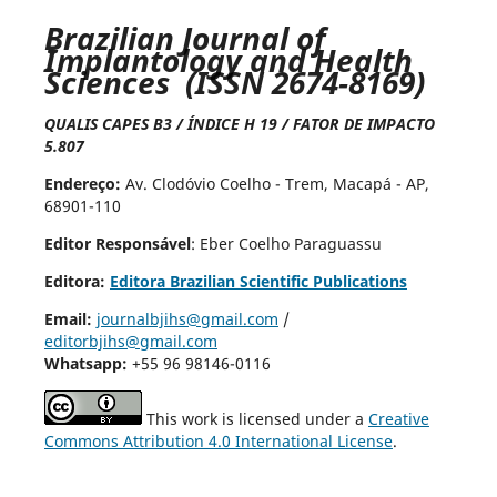
Brazilian Journal of
Implantology and Health
Sciences (ISSN 2674-8169)
QUALIS CAPES B3 / ÍNDICE H 19 / FATOR DE IMPACTO
5.807
Endereço:
Av. Clodóvio Coelho - Trem, Macapá - AP,
68901-110
Editor Responsável
: Eber Coelho Paraguassu
Editora:
Editora Brazilian Scientific Publications
Email:
journalbjihs@gmail.com
/
editorbjihs@gmail.com
Whatsapp:
+55 96 98146-0116
This work is licensed under a
Creative
Commons Attribution 4.0 International License
.