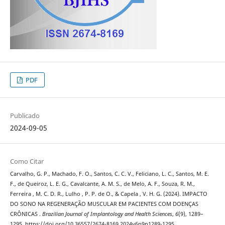
PDF
Publicado
2024-09-05
Como Citar
Carvalho, G. P., Machado, F. O., Santos, C. C. V., Feliciano, L. C., Santos, M. E.
F., de Queiroz, L. E. G., Cavalcante, A. M. S., de Melo, A. F., Souza, R. M.,
Ferreira , M. C. D. R., Lulho , P. P. de O., & Capela , V. H. G. (2024). IMPACTO
DO SONO NA REGENERAÇÃO MUSCULAR EM PACIENTES COM DOENÇAS
CRÔNICAS .
Brazilian Journal of Implantology and Health Sciences
,
6
(9), 1289–
1295. https://doi.org/10.36557/2674-8169.2024v6n9p1289-1295