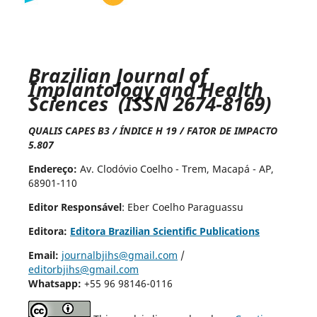
Brazilian Journal of
Implantology and Health
Sciences (ISSN 2674-8169)
QUALIS CAPES B3 / ÍNDICE H 19 / FATOR DE IMPACTO
5.807
Endereço:
Av. Clodóvio Coelho - Trem, Macapá - AP,
68901-110
Editor Responsável
: Eber Coelho Paraguassu
Editora:
Editora Brazilian Scientific Publications
Email:
journalbjihs@gmail.com
/
editorbjihs@gmail.com
Whatsapp:
+55 96 98146-0116