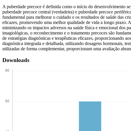
A puberdade precoce é definida como o início do desenvolvimento sex
puberdade precoce central (verdadeira) e puberdade precoce periférica 
fundamental para melhorar o cuidado e os resultados de saúde das cria
eficazes, promovendo uma melhor qualidade de vida a longo prazo. Alé
minimizando os impactos adversos na saúde física e emocional dos paci
imagiológicas, o reconhecimento e o tratamento precoces são fundame
de estratégias diagnósticas e terapêuticas eficazes, proporcionando
diagnóstica integrada e detalhada, utilizando dosagens hormonais, t
utilizadas de forma complementar, proporcionam uma avaliação abrange
Downloads