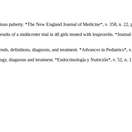
ous puberty. *The New England Journal of Medicine*, v. 358, n. 22, 
ts of a multicenter trial in 48 girls treated with leuprorelin. *Journa
, definitions, diagnosis, and treatment. *Advances in Pediatrics*, v.
gy, diagnosis and treatment. *Endocrinología y Nutrición*, v. 52, n. 1