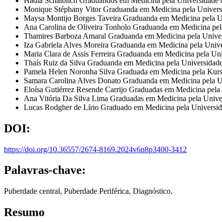
Hadla Schaiblich
Graduandos em Medicina pela Universidade 
Monique Stéphany Vitor
Graduanda em Medicina pela Univers
Maysa Montijo Borges Taveira
Graduanda em Medicina pela Un
Ana Carolina de Oliveira Tonholo
Graduanda em Medicina pela
Thamires Barboza Amaral
Graduanda em Medicina pela Univer
Iza Gabriela Alves Moreira
Graduanda em Medicina pela Unive
Maria Clara de Assis Ferreira
Graduanda em Medicina pela Uni
Thaís Ruiz da Silva
Graduanda em Medicina pela Universidade 
Pamela Helen Noronha Silva
Graduada em Medicina pela Kursk 
Samara Carolina Alves Donato
Graduanda em Medicina pel
Eloísa Gutiérrez Resende Carrijo
Graduadas em Medicina pela 
Ana Vitória Da Silva Lima
Graduadas em Medicina pela Unive
Lucas Rodgher de Lírio
Graduado em Medicina pela Universida
DOI:
https://doi.org/10.36557/2674-8169.2024v6n8p3400-3412
Palavras-chave:
Puberdade central, Puberdade Periférica, Diagnóstico.
Resumo