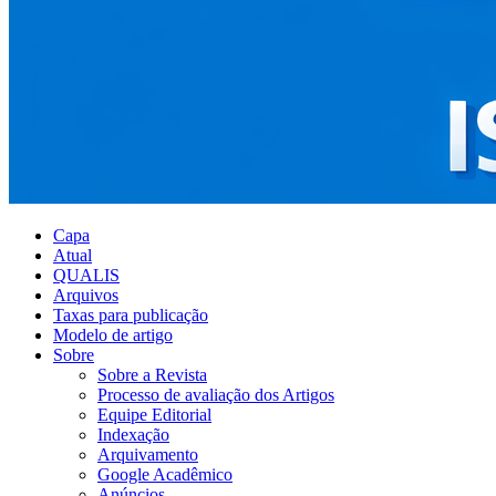
Capa
Atual
QUALIS
Arquivos
Taxas para publicação
Modelo de artigo
Sobre
Sobre a Revista
Processo de avaliação dos Artigos
Equipe Editorial
Indexação
Arquivamento
Google Acadêmico
Anúncios