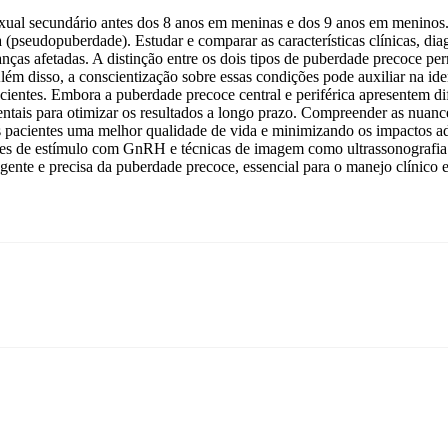
ual secundário antes dos 8 anos em meninas e dos 9 anos em meninos. E
(pseudopuberdade). Estudar e comparar as características clínicas, diag
nças afetadas. A distinção entre os dois tipos de puberdade precoce per
m disso, a conscientização sobre essas condições pode auxiliar na iden
entes. Embora a puberdade precoce central e periférica apresentem difere
ntais para otimizar os resultados a longo prazo. Compreender as nuanc
 aos pacientes uma melhor qualidade de vida e minimizando os impacto
estes de estímulo com GnRH e técnicas de imagem como ultrassonografia
nte e precisa da puberdade precoce, essencial para o manejo clínico ef