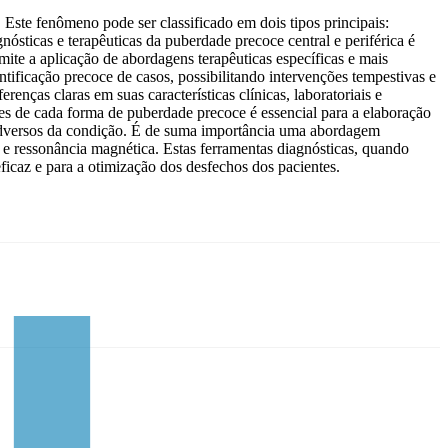
ste fenômeno pode ser classificado em dois tipos principais:
nósticas e terapêuticas da puberdade precoce central e periférica é
mite a aplicação de abordagens terapêuticas específicas e mais
tificação precoce de casos, possibilitando intervenções tempestivas e
nças claras em suas características clínicas, laboratoriais e
es de cada forma de puberdade precoce é essencial para a elaboração
s adversos da condição. É de suma importância uma abordagem
 e ressonância magnética. Estas ferramentas diagnósticas, quando
icaz e para a otimização dos desfechos dos pacientes.