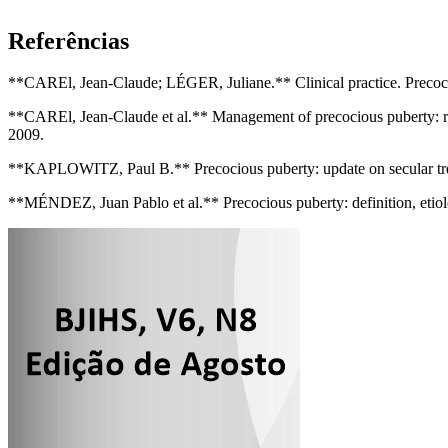
Referências
**CAREl, Jean-Claude; LÉGER, Juliane.** Clinical practice. Precoci
**CAREl, Jean-Claude et al.** Management of precocious puberty: resul
2009.
**KAPLOWITZ, Paul B.** Precocious puberty: update on secular trends
**MÉNDEZ, Juan Pablo et al.** Precocious puberty: definition, etiolo