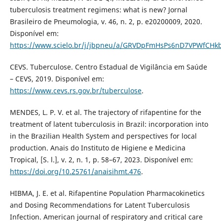
tuberculosis treatment regimens: what is new? Jornal
Brasileiro de Pneumologia, v. 46, n. 2, p. e20200009, 2020.
Disponível em:
https://www.scielo.br/j/jbpneu/a/GRVDpFmHsPs6nD7VPWfCHk
CEVS. Tuberculose. Centro Estadual de Vigilância em Saúde
– CEVS, 2019. Disponível em:
https://www.cevs.rs.gov.br/tuberculose
.
MENDES, L. P. V. et al. The trajectory of rifapentine for the
treatment of latent tuberculosis in Brazil: incorporation into
in the Brazilian Health System and perspectives for local
production. Anais do Instituto de Higiene e Medicina
Tropical, [S. l.], v. 2, n. 1, p. 58–67, 2023. Disponível em:
https://doi.org/10.25761/anaisihmt.476
.
HIBMA, J. E. et al. Rifapentine Population Pharmacokinetics
and Dosing Recommendations for Latent Tuberculosis
Infection. American journal of respiratory and critical care