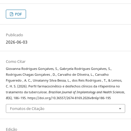
PDF
Publicado
2026-06-03
Como Citar
Giovanna Rodrigues Gonçalves, S., Gabryela Rodrigues Gonçalves, S.,
Rodrigues Chagas Gonçalves , D., Carvalho de Oliveira, L., Carvalho
Figueredo , A. C., Uinatanny Silva Bessa, L., dos Reis Rodrigues , T., & Lemos,
C. H. S. (2026). Perfil farmacocinético e desfechos clínicos da rifapentina no
tratamento da tuberculose.
Brazilian Journal of Implantology and Health Sciences
,
8
(6), 186–195. https://doi.org/10.36557/2674-8169.2026v8n6p186-195
Fomatos de Citação
Edição