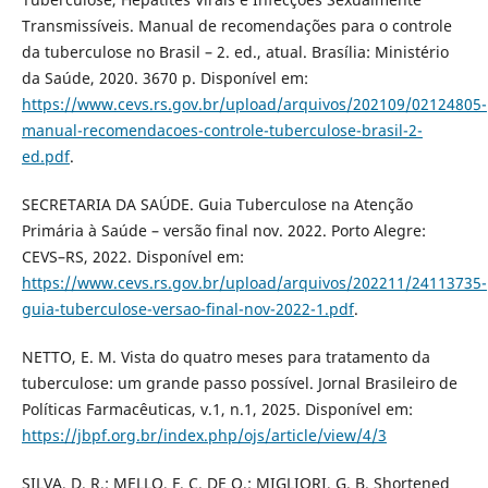
Transmissíveis. Manual de recomendações para o controle
da tuberculose no Brasil – 2. ed., atual. Brasília: Ministério
da Saúde, 2020. 3670 p. Disponível em:
https://www.cevs.rs.gov.br/upload/arquivos/202109/02124805-
manual-recomendacoes-controle-tuberculose-brasil-2-
ed.pdf
.
SECRETARIA DA SAÚDE. Guia Tuberculose na Atenção
Primária à Saúde – versão final nov. 2022. Porto Alegre:
CEVS–RS, 2022. Disponível em:
https://www.cevs.rs.gov.br/upload/arquivos/202211/24113735-
guia-tuberculose-versao-final-nov-2022-1.pdf
.
NETTO, E. M. Vista do quatro meses para tratamento da
tuberculose: um grande passo possível. Jornal Brasileiro de
Políticas Farmacêuticas, v.1, n.1, 2025. Disponível em:
https://jbpf.org.br/index.php/ojs/article/view/4/3
SILVA, D. R.; MELLO, F. C. DE Q.; MIGLIORI, G. B. Shortened