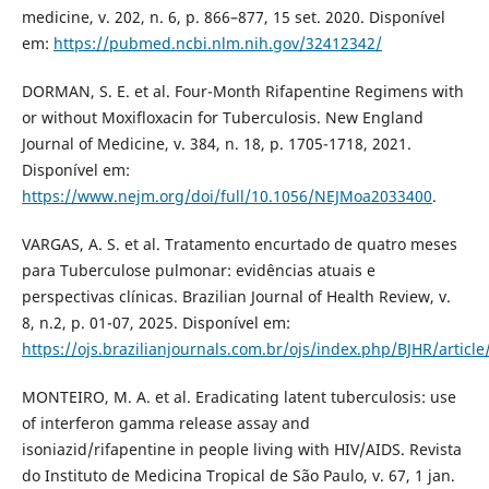
medicine, v. 202, n. 6, p. 866–877, 15 set. 2020. Disponível
em:
https://pubmed.ncbi.nlm.nih.gov/32412342/
DORMAN, S. E. et al. Four-Month Rifapentine Regimens with
or without Moxifloxacin for Tuberculosis. New England
Journal of Medicine, v. 384, n. 18, p. 1705-1718, 2021.
Disponível em:
https://www.nejm.org/doi/full/10.1056/NEJMoa2033400
.
VARGAS, A. S. et al. Tratamento encurtado de quatro meses
para Tuberculose pulmonar: evidências atuais e
perspectivas clínicas. Brazilian Journal of Health Review, v.
8, n.2, p. 01-07, 2025. Disponível em:
https://ojs.brazilianjournals.com.br/ojs/index.php/BJHR/articl
MONTEIRO, M. A. et al. Eradicating latent tuberculosis: use
of interferon gamma release assay and
isoniazid/rifapentine in people living with HIV/AIDS. Revista
do Instituto de Medicina Tropical de São Paulo, v. 67, 1 jan.