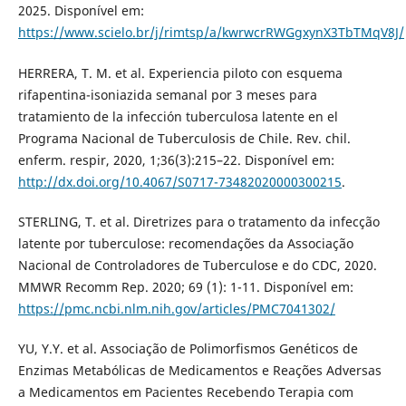
2025. Disponível em:
https://www.scielo.br/j/rimtsp/a/kwrwcrRWGgxynX3TbTMqV8J/
HERRERA, T. M. et al. Experiencia piloto con esquema
rifapentina-isoniazida semanal por 3 meses para
tratamiento de la infección tuberculosa latente en el
Programa Nacional de Tuberculosis de Chile. Rev. chil.
enferm. respir, 2020, 1;36(3):215–22. Disponível em:
http://dx.doi.org/10.4067/S0717-73482020000300215
.
STERLING, T. et al. Diretrizes para o tratamento da infecção
latente por tuberculose: recomendações da Associação
Nacional de Controladores de Tuberculose e do CDC, 2020.
MMWR Recomm Rep. 2020; 69 (1): 1-11. Disponível em:
https://pmc.ncbi.nlm.nih.gov/articles/PMC7041302/
YU, Y.Y. et al. Associação de Polimorfismos Genéticos de
Enzimas Metabólicas de Medicamentos e Reações Adversas
a Medicamentos em Pacientes Recebendo Terapia com