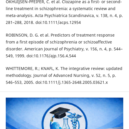
OKHUIJSEN-PFEIFER, C. et al. Clozapine as a first- or second-
line treatment in schizophrenia: a systematic review and
meta-analysis. Acta Psychiatrica Scandinavica, v. 138, n. 4, p.
281–288, 2018. doi:10.1111/acps.12954
ROBINSON, D. G. et al. Predictors of treatment response
from a first episode of schizophrenia or schizoaffective
disorder. American Journal of Psychiatry, v. 156, n. 4, p. 544–
549, 1999. doi:10.1176/ajp.156.4.544
WHITTEMORE, R.; KNAFL, K. The integrative review: updated
methodology. Journal of Advanced Nursing, v. 52, n. 5, p.
546–553, 2005. doi:10.1111/j.1365-2648.2005.03621.x