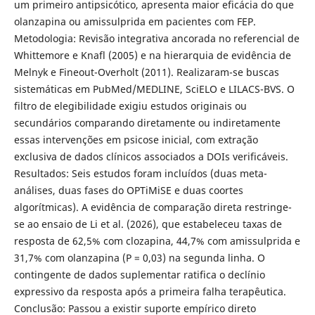
um primeiro antipsicótico, apresenta maior eficácia do que
olanzapina ou amissulprida em pacientes com FEP.
Metodologia: Revisão integrativa ancorada no referencial de
Whittemore e Knafl (2005) e na hierarquia de evidência de
Melnyk e Fineout-Overholt (2011). Realizaram-se buscas
sistemáticas em PubMed/MEDLINE, SciELO e LILACS-BVS. O
filtro de elegibilidade exigiu estudos originais ou
secundários comparando diretamente ou indiretamente
essas intervenções em psicose inicial, com extração
exclusiva de dados clínicos associados a DOIs verificáveis.
Resultados: Seis estudos foram incluídos (duas meta-
análises, duas fases do OPTiMiSE e duas coortes
algorítmicas). A evidência de comparação direta restringe-
se ao ensaio de Li et al. (2026), que estabeleceu taxas de
resposta de 62,5% com clozapina, 44,7% com amissulprida e
31,7% com olanzapina (P = 0,03) na segunda linha. O
contingente de dados suplementar ratifica o declínio
expressivo da resposta após a primeira falha terapêutica.
Conclusão: Passou a existir suporte empírico direto