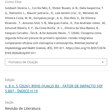
Como Citar
Sulzbach Silveira, L., Corrêa Néis, E., Elicker Busato, A. B., Dalla Gasperina, T.
G., Dalmolini, L., Maurer petrarca , D., Leal landim cruz , D., Meneses de
Oliveira Costa, M. M., Gonçalves Jorge , A. A., Dias Reis, V., De Oliveira
Rosendo , T., Antunes Smit, S. B., Marques fraiha , K., Paz Andrade robles , M.,
Schuindt Ribeiro, E. F., Da Costa Rocha , R. L., Oliveira da Silva Bastos, R.,
Vasques Carvalho , Ísis B., & De Azevedo Neves , T. (2026). Clozapina como
segunda linha em psicose de primeiro episódio: revisão integrativa
comparando eficácia com olanzapina e amissulprida.
Brazilian Journal of
Implantology and Health Sciences
,
8
(5), 597–611. https://doi.org/10.36557/2674-
8169.2026v8n5p597-611
Fomatos de Citação
Edição
v. 8 n. 5 (2026): BJIHS QUALIS B3 - FATOR DE IMPACTO SJIF
5.807 - ÍNDICE H 19
Seção
Revisão de Literatura