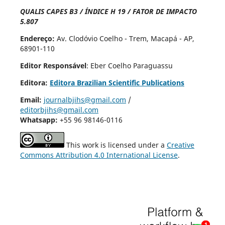
QUALIS CAPES B3 / ÍNDICE H 19 / FATOR DE IMPACTO
5.807
Endereço:
Av. Clodóvio Coelho - Trem, Macapá - AP,
68901-110
Editor Responsável
: Eber Coelho Paraguassu
Editora:
Editora Brazilian Scientific Publications
Email:
journalbjihs@gmail.com
/
editorbjihs@gmail.com
Whatsapp:
+55 96 98146-0116
This work is licensed under a
Creative
Commons Attribution 4.0 International License
.
1
1