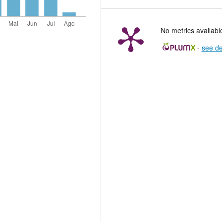
No metrics availabl
-
see de