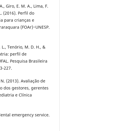
., Giro, E. M. A., Lima, F.
 L. (2016). Perfil do
a para crianças e
Araraquara (FOAr)‒UNESP.
 L., Tenório, M. D. H., &
tria: perfil de
FAL. Pesquisa Brasileira
23-227.
 N. (2013). Avaliação de
ão dos gestores, gerentes
diatria e Clínica
l dental emergency service.