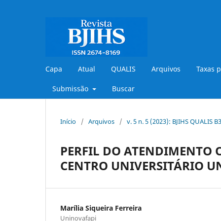
Capa
Atual
QUALIS
Arquivos
Taxas p
Submissão
Buscar
Início
/
Arquivos
/
v. 5 n. 5 (2023): BJIHS QUALIS B
PERFIL DO ATENDIMENTO
CENTRO UNIVERSITÁRIO U
Marília Siqueira Ferreira
Uninovafapi