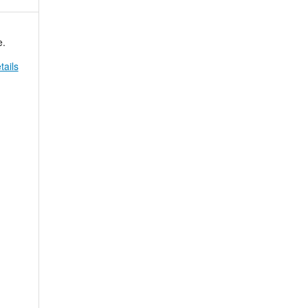
e.
tails