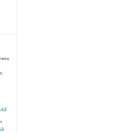
reira,
o,
a
 4.0
os
.0
.