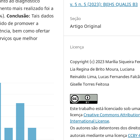
anto ao diagnóstico
v. 5 n. 5 (2023): BJIHS QUALIS B3
mento mais realizado foi a
%).
Conclusão:
Tais dados
Seção
ido de promover a
Artigo Original
ência, bem como ofertar
rviços que melhor
Licença
Copyright (c) 2023 Marília Siqueira Fer
Lia Regina de Brito Moura, Luciana
Reinaldo Lima, Lucas Fernandes Falcã
Giselle Torres Feitosa
Este trabalho está licenciado sob um
licença
Creative Commons Attribution
International License
.
Os autores são detentores dos direit
autorais mediante uma licença
CCBY 4