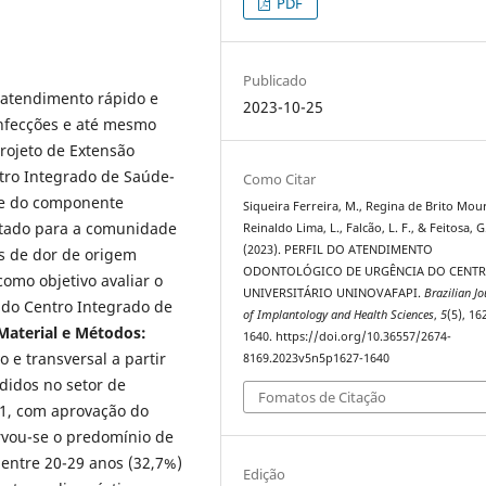
PDF
Publicado
 atendimento rápido e
2023-10-25
 infecções e até mesmo
rojeto de Extensão
tro Integrado de Saúde-
Como Citar
rte do componente
Siqueira Ferreira, M., Regina de Brito Mour
oltado para a comunidade
Reinaldo Lima, L., Falcão, L. F., & Feitosa, G.
(2023). PERFIL DO ATENDIMENTO
s de dor de origem
ODONTOLÓGICO DE URGÊNCIA DO CENT
omo objetivo avaliar o
UNIVERSITÁRIO UNINOVAFAPI.
Brazilian Jo
 do Centro Integrado de
of Implantology and Health Sciences
,
5
(5), 16
Material e Métodos:
1640. https://doi.org/10.36557/2674-
 e transversal a partir
8169.2023v5n5p1627-1640
didos no setor de
Fomatos de Citação
21, com aprovação do
vou-se o predomínio de
 entre 20-29 anos (32,7%)
Edição