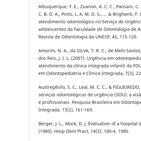
Albuquerque, Y. E., Zuanon, A. C. C., Pansani, C. A
C. B. D. A., Pinto, L. A. M. D. S., ... & Brighenti, F.
atendimento odontológico no Serviço de Urgênci
adolescentes da Faculdade de Odontologia de 
Revista de Odontologia da UNESP, 45, 115-120.
Amorim, N. A., da SILVA, T. R. C., de Melo Santos,
dos Reis, J. I. L. (2007). Urgência em odontopedia
atendimento da clínica integrada infantil da FOU
em Odontopediatria e Clínica Integrada, 7(3), 2
Austregésilo, S. C., Leal, M. C. C., & FIGUEIREDO,
serviços odontológicos de urgência (SOU): a vis
e profissionais. Pesquisa Brasileira em Odontope
Integrada, 13(2), 161-169.
Berger, J. L., Mock, D. J. Evaluation of a hospita
(1980). Hosp Dent Pract, 14(3), 100-4, 1980.