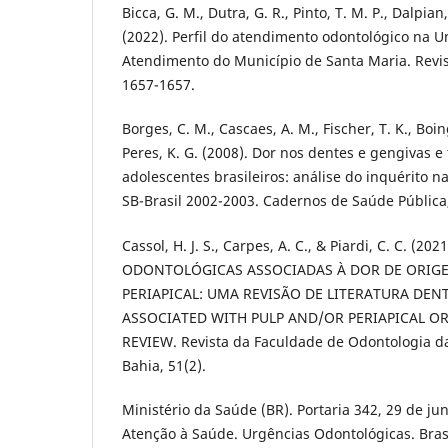
Bicca, G. M., Dutra, G. R., Pinto, T. M. P., Dalpian,
(2022). Perfil do atendimento odontológico na 
Atendimento do Município de Santa Maria. Revis
1657-1657.
Borges, C. M., Cascaes, A. M., Fischer, T. K., Boing
Peres, K. G. (2008). Dor nos dentes e gengivas e
adolescentes brasileiros: análise do inquérito n
SB-Brasil 2002-2003. Cadernos de Saúde Pública,
Cassol, H. J. S., Carpes, A. C., & Piardi, C. C. (2
ODONTOLÓGICAS ASSOCIADAS À DOR DE ORIGE
PERIAPICAL: UMA REVISÃO DE LITERATURA DE
ASSOCIATED WITH PULP AND/OR PERIAPICAL OR
REVIEW. Revista da Faculdade de Odontologia d
Bahia, 51(2).
Ministério da Saúde (BR). Portaria 342, 29 de ju
Atenção à Saúde. Urgências Odontológicas. Brasí