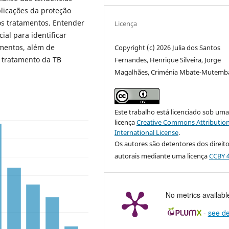
licações da proteção
dos tratamentos. Entender
Licença
ial para identificar
amentos, além de
Copyright (c) 2026 Julia dos Santos
 tratamento da TB
Fernandes, Henrique Silveira, Jorge
Magalhães, Criménia Mbate-Mutemb
Este trabalho está licenciado sob um
licença
Creative Commons Attribution
International License
.
Os autores são detentores dos direit
autorais mediante uma licença
CCBY 4
No metrics availabl
-
see de