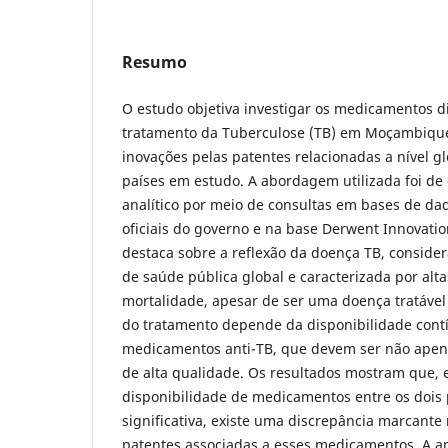
Resumo
O estudo objetiva investigar os medicamentos d
tratamento da Tuberculose (TB) em Moçambique e
inovações pelas patentes relacionadas a nível g
países em estudo. A abordagem utilizada foi de 
analítico por meio de consultas em bases de da
oficiais do governo e na base Derwent Innovati
destaca sobre a reflexão da doença TB, conside
de saúde pública global e caracterizada por alt
mortalidade, apesar de ser uma doença tratável e
do tratamento depende da disponibilidade con
medicamentos anti-TB, que devem ser não apen
de alta qualidade. Os resultados mostram que, 
disponibilidade de medicamentos entre os dois 
significativa, existe uma discrepância marcant
patentes associadas a esses medicamentos. A an