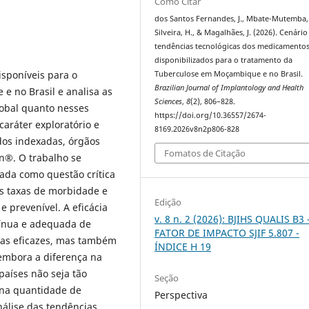
Como Citar
dos Santos Fernandes, J., Mbate-Mutemba, 
Silveira, H., & Magalhães, J. (2026). Cenário
tendências tecnológicas dos medicamento
disponibilizados para o tratamento da
isponíveis para o
Tuberculose em Moçambique e no Brasil.
Brazilian Journal of Implantology and Health
 no Brasil e analisa as
Sciences
,
8
(2), 806–828.
lobal quanto nesses
https://doi.org/10.36557/2674-
caráter exploratório e
8169.2026v8n2p806-828
dos indexadas, órgãos
Fomatos de Citação
on®. O trabalho se
rada como questão crítica
as taxas de morbidade e
Edição
 prevenível. A eficácia
v. 8 n. 2 (2026): BJIHS QUALIS B3 
tínua e adequada de
FATOR DE IMPACTO SJIF 5.807 -
as eficazes, mas também
ÍNDICE H 19
embora a diferença na
países não seja tão
Seção
e na quantidade de
Perspectiva
álise das tendências