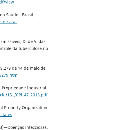
df/view
da Saúde - Brasil.
e-de-a-a-
smissíveis, D. de V. das
ntrole da tuberculose no
o 9.279 de 14 de maio de
l9279.htm
 Propriedade Industrial
icle/151/CPI_47_2015.pdf
l Property Organization
states
B)—Doenças infecciosas.