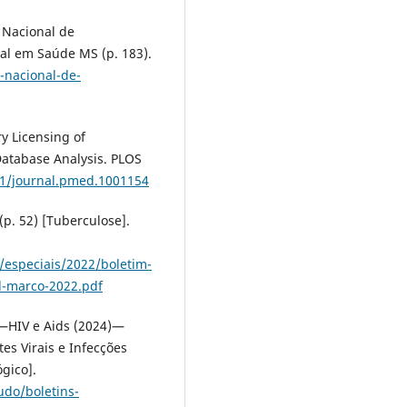
o Nacional de
al em Saúde MS (p. 183).
-nacional-de-
ry Licensing of
Database Analysis. PLOS
71/journal.pmed.1001154
(p. 52) [Tuberculose].
/especiais/2022/boletim-
l-marco-2022.pdf
o—HIV e Aids (2024)—
es Virais e Infecções
gico].
udo/boletins-