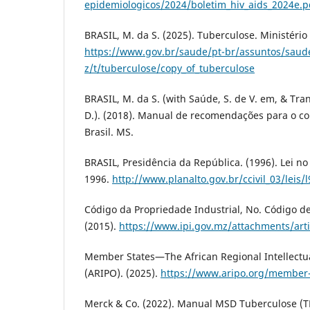
epidemiologicos/2024/boletim_hiv_aids_2024e.p
BRASIL, M. da S. (2025). Tuberculose. Ministério 
https://www.gov.br/saude/pt-br/assuntos/saud
z/t/tuberculose/copy_of_tuberculose
BRASIL, M. da S. (with Saúde, S. de V. em, & Tran
D.). (2018). Manual de recomendações para o co
Brasil. MS.
BRASIL, Presidência da República. (1996). Lei n
1996.
http://www.planalto.gov.br/ccivil_03/leis/
Código da Propriedade Industrial, No. Código de
(2015).
https://www.ipi.gov.mz/attachments/art
Member States—The African Regional Intellectua
(ARIPO). (2025).
https://www.aripo.org/member-
Merck & Co. (2022). Manual MSD Tuberculose (T