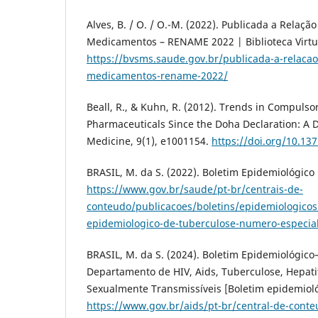
Alves, B. / O. / O.-M. (2022). Publicada a Relaçã
Medicamentos – RENAME 2022 | Biblioteca Virtu
https://bvsms.saude.gov.br/publicada-a-relacao
medicamentos-rename-2022/
Beall, R., & Kuhn, R. (2012). Trends in Compulso
Pharmaceuticals Since the Doha Declaration: A 
Medicine, 9(1), e1001154.
https://doi.org/10.13
BRASIL, M. da S. (2022). Boletim Epidemiológico 
https://www.gov.br/saude/pt-br/centrais-de-
conteudo/publicacoes/boletins/epidemiologicos
epidemiologico-de-tuberculose-numero-especia
BRASIL, M. da S. (2024). Boletim Epidemiológic
Departamento de HIV, Aids, Tuberculose, Hepatit
Sexualmente Transmissíveis [Boletim epidemioló
https://www.gov.br/aids/pt-br/central-de-conte