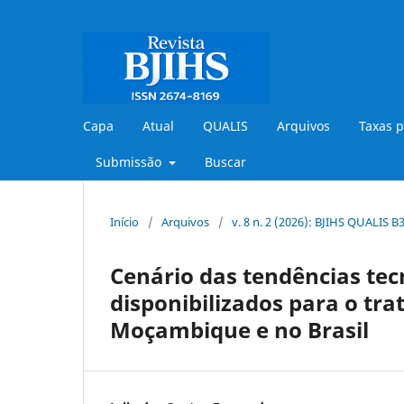
Capa
Atual
QUALIS
Arquivos
Taxas p
Submissão
Buscar
Início
/
Arquivos
/
v. 8 n. 2 (2026): BJIHS QUALIS 
Cenário das tendências te
disponibilizados para o tr
Moçambique e no Brasil