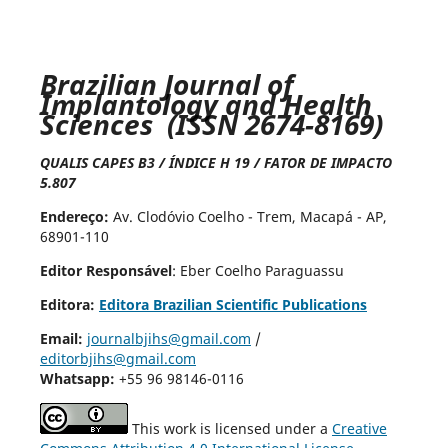
Brazilian Journal of
Implantology and Health
Sciences (ISSN 2674-8169)
QUALIS CAPES B3 / ÍNDICE H 19 / FATOR DE IMPACTO
5.807
Endereço:
Av. Clodóvio Coelho - Trem, Macapá - AP,
68901-110
Editor Responsável
: Eber Coelho Paraguassu
Editora:
Editora Brazilian Scientific Publications
Email:
journalbjihs@gmail.com
/
editorbjihs@gmail.com
Whatsapp:
+55 96 98146-0116
This work is licensed under a
Creative