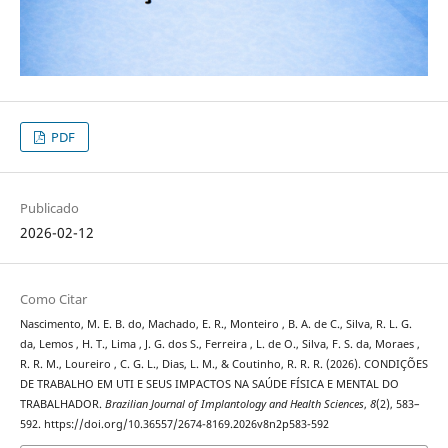
PDF
Publicado
2026-02-12
Como Citar
Nascimento, M. E. B. do, Machado, E. R., Monteiro , B. A. de C., Silva, R. L. G.
da, Lemos , H. T., Lima , J. G. dos S., Ferreira , L. de O., Silva, F. S. da, Moraes ,
R. R. M., Loureiro , C. G. L., Dias, L. M., & Coutinho, R. R. R. (2026). CONDIÇÕES
DE TRABALHO EM UTI E SEUS IMPACTOS NA SAÚDE FÍSICA E MENTAL DO
TRABALHADOR.
Brazilian Journal of Implantology and Health Sciences
,
8
(2), 583–
592. https://doi.org/10.36557/2674-8169.2026v8n2p583-592