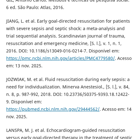
6 ed. São Paulo: Atlas, 2016.
JIANG, L. et al. Early goal-directed resuscitation for patients
with severe sepsis and septic shock: a meta-analysis and
trial sequential analysis. Scandinavian journal of trauma,
resuscitation and emergency medicine, [S. l.], v. 1, n. 1,
2016. DOI: 10.1186/s13049-016-0214-7. Disponível em:
https://pmc.ncbi.nlm.nih.gov/articles/PMC4779580/
. Acesso
em: 13 nov. 2025.
JOZWIAK, M. et al. Fluid resuscitation during early sepsis: a
need for individualization. Minerva Anestesiol., [S. l.], v. 84,
n. 8, p. 987-992, 2018. DOI: 10.23736/S0375-9393.18.12422-
9. Disponível em:
https://pubmed.ncbi.nlm.nih.gov/29444562/
. Acesso em: 14
nov. 2025.
LANSPA, M. J. et al. Echocardiogram-guided resuscitation
versus early goal-directed therapy in the treatment of septic