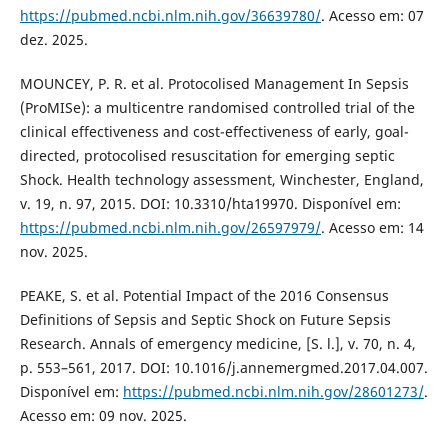
https://pubmed.ncbi.nlm.nih.gov/36639780/
. Acesso em: 07
dez. 2025.
MOUNCEY, P. R. et al. Protocolised Management In Sepsis
(ProMISe): a multicentre randomised controlled trial of the
clinical effectiveness and cost-effectiveness of early, goal-
directed, protocolised resuscitation for emerging septic
Shock. Health technology assessment, Winchester, England,
v. 19, n. 97, 2015. DOI: 10.3310/hta19970. Disponível em:
https://pubmed.ncbi.nlm.nih.gov/26597979/
. Acesso em: 14
nov. 2025.
PEAKE, S. et al. Potential Impact of the 2016 Consensus
Definitions of Sepsis and Septic Shock on Future Sepsis
Research. Annals of emergency medicine, [S. l.], v. 70, n. 4,
p. 553–561, 2017. DOI: 10.1016/j.annemergmed.2017.04.007.
Disponível em:
https://pubmed.ncbi.nlm.nih.gov/28601273/
.
Acesso em: 09 nov. 2025.