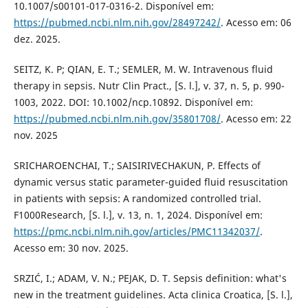
10.1007/s00101-017-0316-2. Disponível em:
https://pubmed.ncbi.nlm.nih.gov/28497242/
. Acesso em: 06
dez. 2025.
SEITZ, K. P; QIAN, E. T.; SEMLER, M. W. Intravenous fluid
therapy in sepsis. Nutr Clin Pract., [S. l.], v. 37, n. 5, p. 990-
1003, 2022. DOI: 10.1002/ncp.10892. Disponível em:
https://pubmed.ncbi.nlm.nih.gov/35801708/
. Acesso em: 22
nov. 2025
SRICHAROENCHAI, T.; SAISIRIVECHAKUN, P. Effects of
dynamic versus static parameter-guided fluid resuscitation
in patients with sepsis: A randomized controlled trial.
F1000Research, [S. l.], v. 13, n. 1, 2024. Disponível em:
https://pmc.ncbi.nlm.nih.gov/articles/PMC11342037/
.
Acesso em: 30 nov. 2025.
SRZIĆ, I.; ADAM, V. N.; PEJAK, D. T. Sepsis definition: what's
new in the treatment guidelines. Acta clinica Croatica, [S. l.],