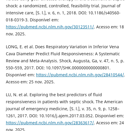
shock: a randomized, controlled, feasibility trial. Journal of
intensive care, [S. l.], v. 6, n. 1, 2018. DOI: 10.1186/s40560-
018-0319-3. Disponível em:
https://pubmed.ncbi.nlm.nih.gov/30123511/
. Acesso em: 18
nov. 2025.
LONG, E. et al. Does Respiratory Variation in Inferior Vena
Cava Diameter Predict Fluid Responsiveness: A Systematic
Review and Meta-Analysis. Shock, Augusta, Ga, v. 47, n. 5, p.
550–559, 2017. DOI: 10.1097/SHK.0000000000000801.
Disponível em:
https://pubmed.ncbi.nlm.nih.gov/28410544/
.
Acesso em: 25 nov. 2025.
LU, N. et al. Exploring the best predictors of fluid
responsiveness in patients with septic shock. The American
journal of emergency medicine, [S. l.], v. 35, n. 9, p. 1258–
1261, 2017. DOI: 10.1016/j.ajem.2017.03.052. Disponível em:
https://pubmed.ncbi.nlm.nih.gov/28363617/
. Acesso em: 24
nov. 2025.