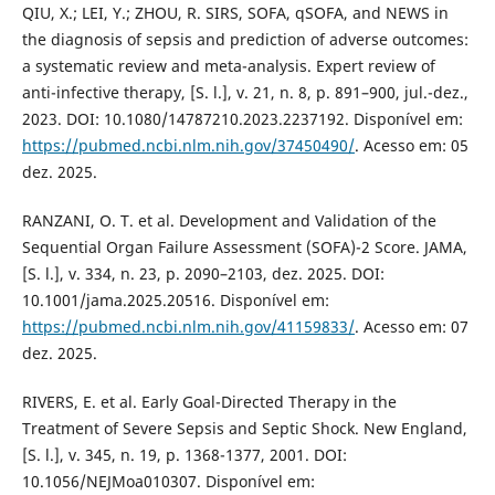
QIU, X.; LEI, Y.; ZHOU, R. SIRS, SOFA, qSOFA, and NEWS in
the diagnosis of sepsis and prediction of adverse outcomes:
a systematic review and meta-analysis. Expert review of
anti-infective therapy, [S. l.], v. 21, n. 8, p. 891–900, jul.-dez.,
2023. DOI: 10.1080/14787210.2023.2237192. Disponível em:
https://pubmed.ncbi.nlm.nih.gov/37450490/
. Acesso em: 05
dez. 2025.
RANZANI, O. T. et al. Development and Validation of the
Sequential Organ Failure Assessment (SOFA)-2 Score. JAMA,
[S. l.], v. 334, n. 23, p. 2090–2103, dez. 2025. DOI:
10.1001/jama.2025.20516. Disponível em:
https://pubmed.ncbi.nlm.nih.gov/41159833/
. Acesso em: 07
dez. 2025.
RIVERS, E. et al. Early Goal-Directed Therapy in the
Treatment of Severe Sepsis and Septic Shock. New England,
[S. l.], v. 345, n. 19, p. 1368-1377, 2001. DOI:
10.1056/NEJMoa010307. Disponível em: