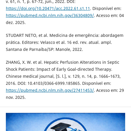
v. 61, n. 1, p. 67-72, jun., 2022. DOI:
https://doi.org/10.20471/acc.2022.61.s1.11
. Disponível em:
https://pubmed.ncbi.nlm.nih.gov/36304809/
. Acesso em: 04
dez. 2025.
STUDART NETO, et al. Medicina de emergência: abordagem
prática. Editores: Velasco et al. 16 ed. rev. atual. ampl.
Santana de Parnaíba/SP: Manole, 2022.
ZHANG, X. W. et al. Hepatic Perfusion Alterations in Septic
Shock Patients: Impact of Early Goal-directed Therapy.
Chinese medical journal, [S. l.], v. 129, n. 14, p. 1666–1673,
2016. DOI: 10.4103/0366-6999.185865. Disponível em:
https://pubmed.ncbi.nlm.nih.gov/27411453/
. Acesso em: 29
nov. 2025.