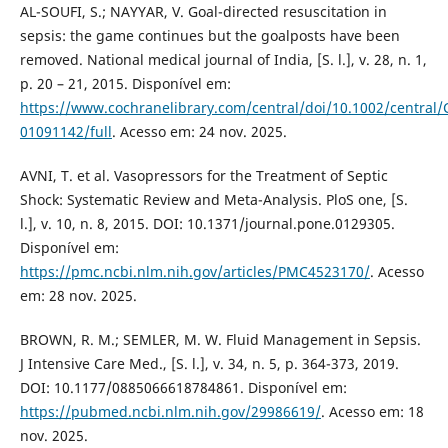
AL-SOUFI, S.; NAYYAR, V. Goal-directed resuscitation in
sepsis: the game continues but the goalposts have been
removed. National medical journal of India, [S. l.], v. 28, n. 1,
p. 20 – 21, 2015. Disponível em:
https://www.cochranelibrary.com/central/doi/10.1002/central/
01091142/full
. Acesso em: 24 nov. 2025.
AVNI, T. et al. Vasopressors for the Treatment of Septic
Shock: Systematic Review and Meta-Analysis. PloS one, [S.
l.], v. 10, n. 8, 2015. DOI: 10.1371/journal.pone.0129305.
Disponível em:
https://pmc.ncbi.nlm.nih.gov/articles/PMC4523170/
. Acesso
em: 28 nov. 2025.
BROWN, R. M.; SEMLER, M. W. Fluid Management in Sepsis.
J Intensive Care Med., [S. l.], v. 34, n. 5, p. 364-373, 2019.
DOI: 10.1177/0885066618784861. Disponível em:
https://pubmed.ncbi.nlm.nih.gov/29986619/
. Acesso em: 18
nov. 2025.