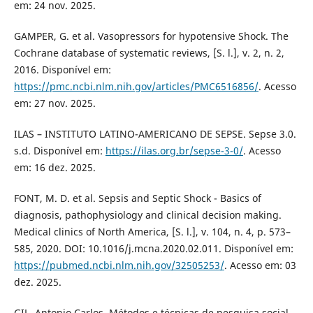
em: 24 nov. 2025.
GAMPER, G. et al. Vasopressors for hypotensive Shock. The
Cochrane database of systematic reviews, [S. l.], v. 2, n. 2,
2016. Disponível em:
https://pmc.ncbi.nlm.nih.gov/articles/PMC6516856/
. Acesso
em: 27 nov. 2025.
ILAS – INSTITUTO LATINO-AMERICANO DE SEPSE. Sepse 3.0.
s.d. Disponível em:
https://ilas.org.br/sepse-3-0/
. Acesso
em: 16 dez. 2025.
FONT, M. D. et al. Sepsis and Septic Shock - Basics of
diagnosis, pathophysiology and clinical decision making.
Medical clinics of North America, [S. l.], v. 104, n. 4, p. 573–
585, 2020. DOI: 10.1016/j.mcna.2020.02.011. Disponível em:
https://pubmed.ncbi.nlm.nih.gov/32505253/
. Acesso em: 03
dez. 2025.
GIL, Antonio Carlos. Métodos e técnicas de pesquisa social.