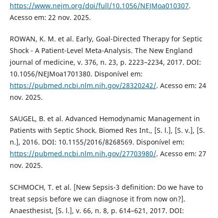
https://www.nejm.org/doi/full/10.1056/NEJMoa010307
.
Acesso em: 22 nov. 2025.
ROWAN, K. M. et al. Early, Goal-Directed Therapy for Septic
Shock - A Patient-Level Meta-Analysis. The New England
journal of medicine, v. 376, n. 23, p. 2223–2234, 2017. DOI:
10.1056/NEJMoa1701380. Disponível em:
https://pubmed.ncbi.nlm.nih.gov/28320242/
. Acesso em: 24
nov. 2025.
SAUGEL, B. et al. Advanced Hemodynamic Management in
Patients with Septic Shock. Biomed Res Int., [S. l.], [S. v.], [S.
n.], 2016. DOI: 10.1155/2016/8268569. Disponível em:
https://pubmed.ncbi.nlm.nih.gov/27703980/
. Acesso em: 27
nov. 2025.
SCHMOCH, T. et al. [New Sepsis-3 definition: Do we have to
treat sepsis before we can diagnose it from now on?].
Anaesthesist, [S. l.], v. 66, n. 8, p. 614–621, 2017. DOI: