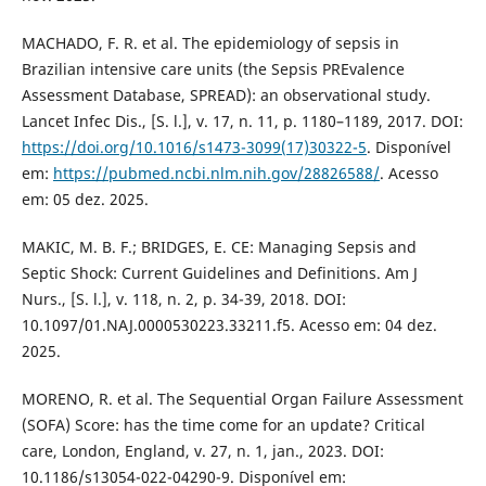
MACHADO, F. R. et al. The epidemiology of sepsis in
Brazilian intensive care units (the Sepsis PREvalence
Assessment Database, SPREAD): an observational study.
Lancet Infec Dis., [S. l.], v. 17, n. 11, p. 1180–1189, 2017. DOI:
https://doi.org/10.1016/s1473-3099(17)30322-5
. Disponível
em:
https://pubmed.ncbi.nlm.nih.gov/28826588/
. Acesso
em: 05 dez. 2025.
MAKIC, M. B. F.; BRIDGES, E. CE: Managing Sepsis and
Septic Shock: Current Guidelines and Definitions. Am J
Nurs., [S. l.], v. 118, n. 2, p. 34-39, 2018. DOI:
10.1097/01.NAJ.0000530223.33211.f5. Acesso em: 04 dez.
2025.
MORENO, R. et al. The Sequential Organ Failure Assessment
(SOFA) Score: has the time come for an update? Critical
care, London, England, v. 27, n. 1, jan., 2023. DOI:
10.1186/s13054-022-04290-9. Disponível em: