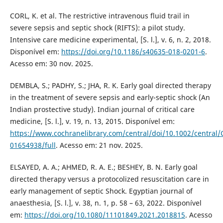
CORL, K. et al. The restrictive intravenous fluid trail in
severe sepsis and septic shock (RIFTS): a pilot study.
Intensive care medicine experimental, [S. l.], v. 6, n. 2, 2018.
Disponível em:
https://doi.org/10.1186/s40635-018-0201-6
.
Acesso em: 30 nov. 2025.
DEMBLA, S.; PADHY, S.; JHA, R. K. Early goal directed therapy
in the treatment of severe sepsis and early-septic shock (An
Indian prostective study). Indian journal of critical care
medicine, [S. l.], v. 19, n. 13, 2015. Disponível em:
https://www.cochranelibrary.com/central/doi/10.1002/central/
01654938/full
. Acesso em: 21 nov. 2025.
ELSAYED, A. A.; AHMED, R. A. E.; BESHEY, B. N. Early goal
directed therapy versus a protocolized resuscitation care in
early management of septic Shock. Egyptian journal of
anaesthesia, [S. l.], v. 38, n. 1, p. 58 – 63, 2022. Disponível
em:
https://doi.org/10.1080/11101849.2021.2018815
. Acesso