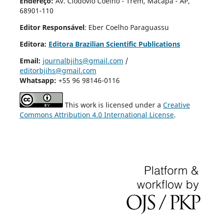
Endereço:
Av. Clodóvio Coelho - Trem, Macapá - AP,
68901-110
Editor Responsável
: Eber Coelho Paraguassu
Editora:
Editora Brazilian Scientific Publications
Email:
journalbjihs@gmail.com
/
editorbjihs@gmail.com
Whatsapp:
+55 96 98146-0116
This work is licensed under a
Creative
Commons Attribution 4.0 International License
.