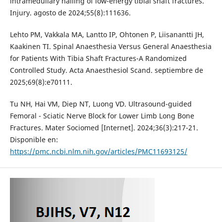
intramedullary nailing of low-energy tibial shaft fractures.
Injury. agosto de 2024;55(8):111636.
Lehto PM, Vakkala MA, Lantto IP, Ohtonen P, Liisanantti JH,
Kaakinen TI. Spinal Anaesthesia Versus General Anaesthesia
for Patients With Tibia Shaft Fractures-A Randomized
Controlled Study. Acta Anaesthesiol Scand. septiembre de
2025;69(8):e70111.
Tu NH, Hai VM, Diep NT, Luong VD. Ultrasound-guided
Femoral - Sciatic Nerve Block for Lower Limb Long Bone
Fractures. Mater Sociomed [Internet]. 2024;36(3):217-21.
Disponible en:
https://pmc.ncbi.nlm.nih.gov/articles/PMC11693125/