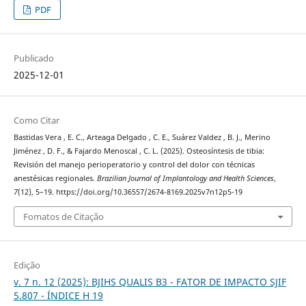
PDF
Publicado
2025-12-01
Como Citar
Bastidas Vera , E. C., Arteaga Delgado , C. E., Suárez Valdez , B. J., Merino
Jiménez , D. F., & Fajardo Menoscal , C. L. (2025). Osteosíntesis de tibia:
Revisión del manejo perioperatorio y control del dolor con técnicas
anestésicas regionales.
Brazilian Journal of Implantology and Health Sciences
,
7
(12), 5–19. https://doi.org/10.36557/2674-8169.2025v7n12p5-19
Fomatos de Citação
Edição
v. 7 n. 12 (2025): BJIHS QUALIS B3 - FATOR DE IMPACTO SJIF
5.807 - ÍNDICE H 19