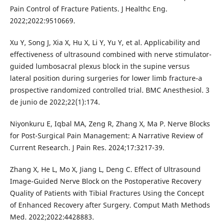
Pain Control of Fracture Patients. J Healthc Eng.
2022;2022:9510669.
Xu Y, Song J, Xia X, Hu X, Li Y, Yu Y, et al. Applicability and
effectiveness of ultrasound combined with nerve stimulator-
guided lumbosacral plexus block in the supine versus
lateral position during surgeries for lower limb fracture-a
prospective randomized controlled trial. BMC Anesthesiol. 3
de junio de 2022;22(1):174.
Niyonkuru E, Iqbal MA, Zeng R, Zhang X, Ma P. Nerve Blocks
for Post-Surgical Pain Management: A Narrative Review of
Current Research. J Pain Res. 2024;17:3217-39.
Zhang X, He L, Mo X, Jiang L, Deng C. Effect of Ultrasound
Image-Guided Nerve Block on the Postoperative Recovery
Quality of Patients with Tibial Fractures Using the Concept
of Enhanced Recovery after Surgery. Comput Math Methods
Med. 2022;2022:4428883.