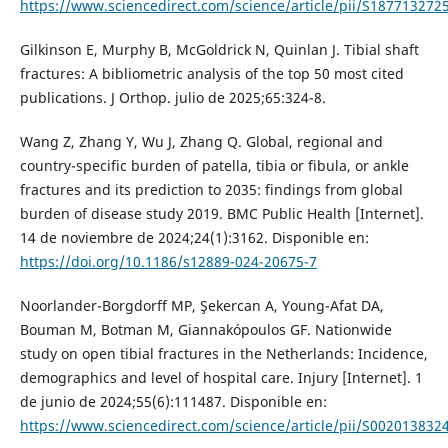
https://www.sciencedirect.com/science/article/pii/S18771327
Gilkinson E, Murphy B, McGoldrick N, Quinlan J. Tibial shaft
fractures: A bibliometric analysis of the top 50 most cited
publications. J Orthop. julio de 2025;65:324-8.
Wang Z, Zhang Y, Wu J, Zhang Q. Global, regional and
country-specific burden of patella, tibia or fibula, or ankle
fractures and its prediction to 2035: findings from global
burden of disease study 2019. BMC Public Health [Internet].
14 de noviembre de 2024;24(1):3162. Disponible en:
https://doi.org/10.1186/s12889-024-20675-7
Noorlander-Borgdorff MP, Şekercan A, Young-Afat DA,
Bouman M, Botman M, Giannakópoulos GF. Nationwide
study on open tibial fractures in the Netherlands: Incidence,
demographics and level of hospital care. Injury [Internet]. 1
de junio de 2024;55(6):111487. Disponible en:
https://www.sciencedirect.com/science/article/pii/S00201383