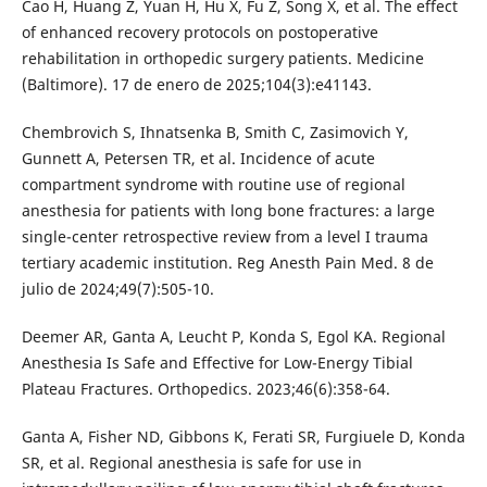
Cao H, Huang Z, Yuan H, Hu X, Fu Z, Song X, et al. The effect
of enhanced recovery protocols on postoperative
rehabilitation in orthopedic surgery patients. Medicine
(Baltimore). 17 de enero de 2025;104(3):e41143.
Chembrovich S, Ihnatsenka B, Smith C, Zasimovich Y,
Gunnett A, Petersen TR, et al. Incidence of acute
compartment syndrome with routine use of regional
anesthesia for patients with long bone fractures: a large
single-center retrospective review from a level I trauma
tertiary academic institution. Reg Anesth Pain Med. 8 de
julio de 2024;49(7):505-10.
Deemer AR, Ganta A, Leucht P, Konda S, Egol KA. Regional
Anesthesia Is Safe and Effective for Low-Energy Tibial
Plateau Fractures. Orthopedics. 2023;46(6):358-64.
Ganta A, Fisher ND, Gibbons K, Ferati SR, Furgiuele D, Konda
SR, et al. Regional anesthesia is safe for use in