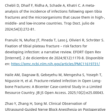
Chebli D, Dhaif F, Ridha A, Schade A, Khatri C. A meta-
analysis of the incidence of infections following open tibia
fractures and the microorganisms that cause them in high-,
middle- and low-income countries. Trop Doct. julio de
2024;54(3):272-81.
Franulic N, Muñoz JT, Pineda T, Laso J, Olivieri R, Schröter S.
Fixation of tibial plateau fracture – risk factors for
developing infection: a narrative review. EFORT Open Rev
[Internet]. 2 de diciembre de 2024;9(12):1170-8. Disponible
en:
https://pmc.ncbi.nlm.nih.gov/articles/PMC11619731/
Haile AM, Dagnaw B, Gebeyehu M, Mengesha S, Yoseph T,
Nigussie H, et al. Fracture-related infection in Open Long-
bone Fractures: A Bicenter Case-control Study in a Limited
Resource Country. JB JS Open Access. 2025;10(2):e25.00043.
Zhao Y, Zhang H, Song M. Clinical Observation of
Ultrasound-Guided Nerve Block Anesthesia on Postoperative