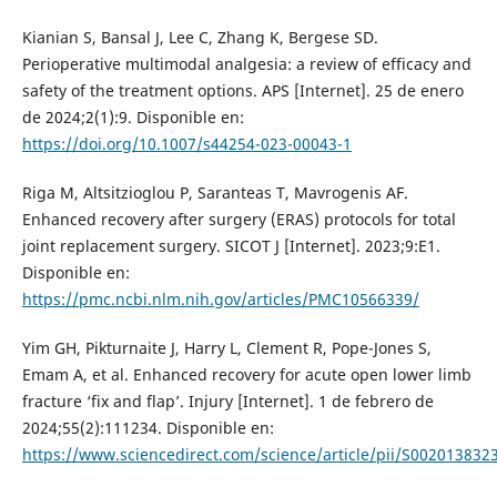
Kianian S, Bansal J, Lee C, Zhang K, Bergese SD.
Perioperative multimodal analgesia: a review of efficacy and
safety of the treatment options. APS [Internet]. 25 de enero
de 2024;2(1):9. Disponible en:
https://doi.org/10.1007/s44254-023-00043-1
Riga M, Altsitzioglou P, Saranteas T, Mavrogenis AF.
Enhanced recovery after surgery (ERAS) protocols for total
joint replacement surgery. SICOT J [Internet]. 2023;9:E1.
Disponible en:
https://pmc.ncbi.nlm.nih.gov/articles/PMC10566339/
Yim GH, Pikturnaite J, Harry L, Clement R, Pope-Jones S,
Emam A, et al. Enhanced recovery for acute open lower limb
fracture ‘fix and flap’. Injury [Internet]. 1 de febrero de
2024;55(2):111234. Disponible en:
https://www.sciencedirect.com/science/article/pii/S00201383