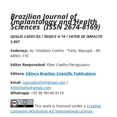
Brazilian Journal of
Implantology and Health
Sciences (ISSN 2674-8169)
QUALIS CAPES B3 / ÍNDICE H 19 / FATOR DE IMPACTO
5.807
Endereço:
Av. Clodóvio Coelho - Trem, Macapá - AP,
68901-110
Editor Responsável
: Eber Coelho Paraguassu
Editora:
Editora Brazilian Scientific Publications
Email:
journalbjihs@gmail.com
/
editorbjihs@gmail.com
Whatsapp:
+55 96 98146-0116
This work is licensed under a
Creative
Commons Attribution 4.0 International License
.