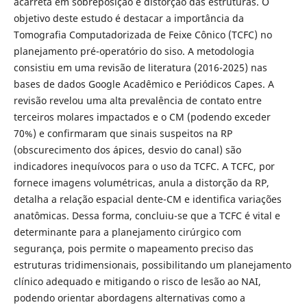
acarreta em sobreposição e distorção das estruturas. O
objetivo deste estudo é destacar a importância da
Tomografia Computadorizada de Feixe Cônico (TCFC) no
planejamento pré-operatório do siso. A metodologia
consistiu em uma revisão de literatura (2016-2025) nas
bases de dados Google Acadêmico e Periódicos Capes. A
revisão revelou uma alta prevalência de contato entre
terceiros molares impactados e o CM (podendo exceder
70%) e confirmaram que sinais suspeitos na RP
(obscurecimento dos ápices, desvio do canal) são
indicadores inequívocos para o uso da TCFC. A TCFC, por
fornece imagens volumétricas, anula a distorção da RP,
detalha a relação espacial dente-CM e identifica variações
anatômicas. Dessa forma, concluiu-se que a TCFC é vital e
determinante para a planejamento cirúrgico com
segurança, pois permite o mapeamento preciso das
estruturas tridimensionais, possibilitando um planejamento
clínico adequado e mitigando o risco de lesão ao NAI,
podendo orientar abordagens alternativas como a