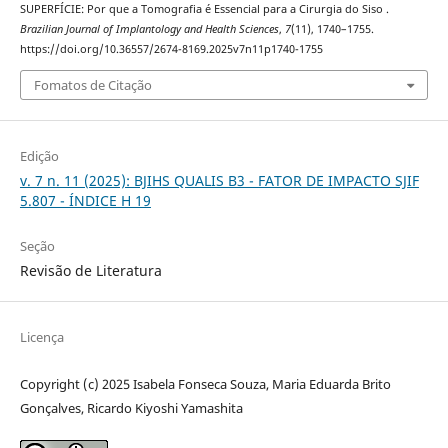
SUPERFÍCIE: Por que a Tomografia é Essencial para a Cirurgia do Siso .
Brazilian Journal of Implantology and Health Sciences
,
7
(11), 1740–1755.
https://doi.org/10.36557/2674-8169.2025v7n11p1740-1755
Fomatos de Citação
Edição
v. 7 n. 11 (2025): BJIHS QUALIS B3 - FATOR DE IMPACTO SJIF
5.807 - ÍNDICE H 19
Seção
Revisão de Literatura
Licença
Copyright (c) 2025 Isabela Fonseca Souza, Maria Eduarda Brito
Gonçalves, Ricardo Kiyoshi Yamashita