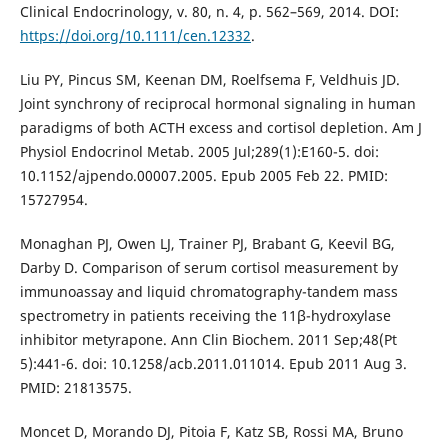
Clinical Endocrinology, v. 80, n. 4, p. 562–569, 2014. DOI:
https://doi.org/10.1111/cen.12332
.
Liu PY, Pincus SM, Keenan DM, Roelfsema F, Veldhuis JD.
Joint synchrony of reciprocal hormonal signaling in human
paradigms of both ACTH excess and cortisol depletion. Am J
Physiol Endocrinol Metab. 2005 Jul;289(1):E160-5. doi:
10.1152/ajpendo.00007.2005. Epub 2005 Feb 22. PMID:
15727954.
Monaghan PJ, Owen LJ, Trainer PJ, Brabant G, Keevil BG,
Darby D. Comparison of serum cortisol measurement by
immunoassay and liquid chromatography-tandem mass
spectrometry in patients receiving the 11β-hydroxylase
inhibitor metyrapone. Ann Clin Biochem. 2011 Sep;48(Pt
5):441-6. doi: 10.1258/acb.2011.011014. Epub 2011 Aug 3.
PMID: 21813575.
Moncet D, Morando DJ, Pitoia F, Katz SB, Rossi MA, Bruno