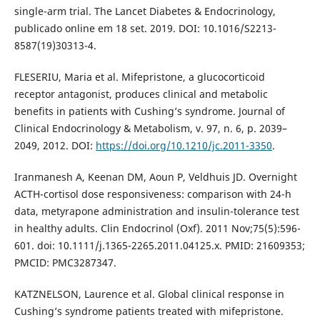
single-arm trial. The Lancet Diabetes & Endocrinology,
publicado online em 18 set. 2019. DOI: 10.1016/S2213-
8587(19)30313-4.
FLESERIU, Maria et al. Mifepristone, a glucocorticoid
receptor antagonist, produces clinical and metabolic
benefits in patients with Cushing’s syndrome. Journal of
Clinical Endocrinology & Metabolism, v. 97, n. 6, p. 2039–
2049, 2012. DOI:
https://doi.org/10.1210/jc.2011-3350
.
Iranmanesh A, Keenan DM, Aoun P, Veldhuis JD. Overnight
ACTH-cortisol dose responsiveness: comparison with 24-h
data, metyrapone administration and insulin-tolerance test
in healthy adults. Clin Endocrinol (Oxf). 2011 Nov;75(5):596-
601. doi: 10.1111/j.1365-2265.2011.04125.x. PMID: 21609353;
PMCID: PMC3287347.
KATZNELSON, Laurence et al. Global clinical response in
Cushing’s syndrome patients treated with mifepristone.