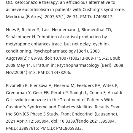
OD. Ketoconazole therapy: an efficacious alternative to
achieve eucortisolism in patients with Cushing's syndrome.
Medicina (B Aires). 2007;67(1):26-31. PMID: 17408017.
Nees F, Richter S, Lass-Hennemann J, Blumenthal TD,
Schächinger H. Inhibition of cortisol production by
metyrapone enhances trace, but not delay, eyeblink
conditioning. Psychopharmacology (Berl). 2008
Aug;199(2):183-90. doi: 10.1007/s00213-008-1155-2. Epub
2008 May 14. Erratum in: Psychopharmacology (Berl). 2008
Nov;200(4):613. PMID: 18478206.
Pivonello R, Elenkova A, Fleseriu M, Feelders RA, Witek P,
Greenman Y, Geer EB, Perotti P, Saiegh L, Cohen F, Arnaldi
G. Levoketoconazole in the Treatment of Patients With
Cushing's Syndrome and Diabetes Mellitus: Results From
the SONICS Phase 3 Study. Front Endocrinol (Lausanne).
2021 Apr 7;12:595894. doi: 10.3389/fendo.2021.595894.
PMID: 33897615; PMCID: PMC8059833.