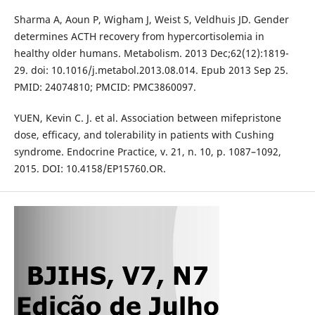
Sharma A, Aoun P, Wigham J, Weist S, Veldhuis JD. Gender
determines ACTH recovery from hypercortisolemia in
healthy older humans. Metabolism. 2013 Dec;62(12):1819-
29. doi: 10.1016/j.metabol.2013.08.014. Epub 2013 Sep 25.
PMID: 24074810; PMCID: PMC3860097.
YUEN, Kevin C. J. et al. Association between mifepristone
dose, efficacy, and tolerability in patients with Cushing
syndrome. Endocrine Practice, v. 21, n. 10, p. 1087–1092,
2015. DOI: 10.4158/EP15760.OR.