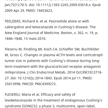
Jan;72(1):70-5. doi: 10.1111/j.1365-2265.2009.03618.x. Epub
2009 Apr 29. PMID: 19453623.
FEELDERS, Richard A. et al. Pasireotide alone or with
cabergoline and ketoconazole in Cushing’s disease. The
New England Journal of Medicine, Boston, v. 362, n. 19, p.
1846–1848, 13 maio 2010.
Fleseriu M, Findling JW, Koch CA, Schlaffer SM, Buchfelder
M, Gross C. Changes in plasma ACTH levels and corticotroph
tumor size in patients with Cushing's disease during long-
term treatment with the glucocorticoid receptor antagonist
mifepristone. J Clin Endocrinol Metab. 2014 Oct;99(10):3718-
27. doi: 10.1210/jc.2014-1843. Epub 2014 Jul 11. PMID:
25013998; PMCID: PMC4399272.
FLESERIU, Maria et al. Efficacy and safety of
levoketoconazole in the treatment of endogenous Cushing’s
syndrome (SONICS): a phase 3, multicentre, open-label,