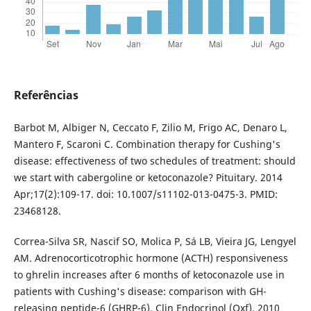
Referências
Barbot M, Albiger N, Ceccato F, Zilio M, Frigo AC, Denaro L,
Mantero F, Scaroni C. Combination therapy for Cushing's
disease: effectiveness of two schedules of treatment: should
we start with cabergoline or ketoconazole? Pituitary. 2014
Apr;17(2):109-17. doi: 10.1007/s11102-013-0475-3. PMID:
23468128.
Correa-Silva SR, Nascif SO, Molica P, Sá LB, Vieira JG, Lengyel
AM. Adrenocorticotrophic hormone (ACTH) responsiveness
to ghrelin increases after 6 months of ketoconazole use in
patients with Cushing's disease: comparison with GH-
releasing peptide-6 (GHRP-6). Clin Endocrinol (Oxf). 2010