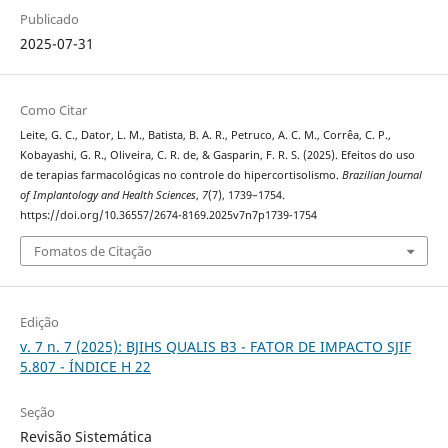
Publicado
2025-07-31
Como Citar
Leite, G. C., Dator, L. M., Batista, B. A. R., Petruco, A. C. M., Corrêa, C. P.,
Kobayashi, G. R., Oliveira, C. R. de, & Gasparin, F. R. S. (2025). Efeitos do uso
de terapias farmacológicas no controle do hipercortisolismo.
Brazilian Journal
of Implantology and Health Sciences
,
7
(7), 1739–1754.
https://doi.org/10.36557/2674-8169.2025v7n7p1739-1754
Fomatos de Citação
Edição
v. 7 n. 7 (2025): BJIHS QUALIS B3 - FATOR DE IMPACTO SJIF
5.807 - ÍNDICE H 22
Seção
Revisão Sistemática