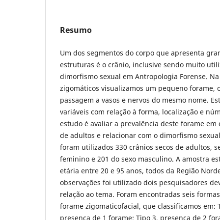
Resumo
Um dos segmentos do corpo que apresenta gran
estruturas é o crânio, inclusive sendo muito uti
dimorfismo sexual em Antropologia Forense. Na 
zigomáticos visualizamos um pequeno forame, o 
passagem a vasos e nervos do mesmo nome. Est
variáveis com relação à forma, localização e nú
estudo é avaliar a prevalência deste forame em 
de adultos e relacionar com o dimorfismo sexual
foram utilizados 330 crânios secos de adultos, 
feminino e 201 do sexo masculino. A amostra es
etária entre 20 e 95 anos, todos da Região Norde
observações foi utilizado dois pesquisadores d
relação ao tema. Foram encontradas seis forma
forame zigomaticofacial, que classificamos em: T
presença de 1 forame; Tipo 3, presença de 2 for