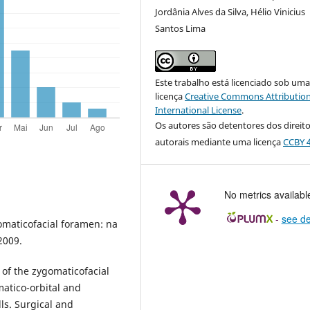
Jordânia Alves da Silva, Hélio Vinicius
Santos Lima
Este trabalho está licenciado sob um
licença
Creative Commons Attribution
International License
.
Os autores são detentores dos direit
autorais mediante uma licença
CCBY 4
No metrics availabl
-
see de
gomaticofacial foramen: na
 2009.
 of the zygomaticofacial
atico-orbital and
s. Surgical and