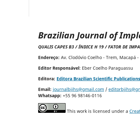
Brazilian Journal of Imp
QUALIS CAPES B3 / ÍNDICE H 19 / FATOR DE IMP
Endereço:
Av. Clodóvio Coelho - Trem, Macapá -
Editor Responsável
: Eber Coelho Paraguassu
Editora:
Editora Brazilian Scientific Publication
Email:
journalbjihs@gmail.com
/
editorbjihs@g
Whatsapp:
+55 96 98146-0116
This work is licensed under a
Crea