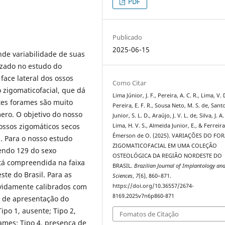
PDF
Publicado
2025-06-15
de variabilidade de suas
lizado no estudo do
face lateral dos ossos
Como Citar
zigomaticofacial, que dá
Lima Júnior, J. F., Pereira, A. C. R., Lima, V. D
es forames são muito
Pereira, E. F. R., Sousa Neto, M. S. de, Sant
mero. O objetivo do nosso
Junior, S. L. D., Araújo, J. V. L. de, Silva, J. A.
ossos zigomáticos secos
Lima, H. V. S., Almeida Junior, E., & Ferreira
Émerson de O. (2025). VARIAÇÕES DO FO
. Para o nosso estudo
ZIGOMATICOFACIAL EM UMA COLEÇÃO
sendo 129 do sexo
OSTEOLÓGICA DA REGIÃO NORDESTE DO
tá compreendida na faixa
BRASIL.
Brazilian Journal of Implantology an
ste do Brasil. Para as
Sciences
,
7
(6), 860–871.
evidamente calibrados com
https://doi.org/10.36557/2674-
8169.2025v7n6p860-871
s de apresentação do
ipo 1, ausente; Tipo 2,
Fomatos de Citação
ames; Tipo 4, presença de