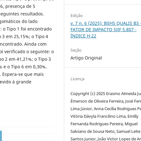
 6, presença de 5
seguintes resultados.
Edição
igomáticos do lado
v. 7 n. 6 (2025): BJIHS QUALIS B3 
 o Tipo 1 foi encontrado
FATOR DE IMPACTO SJIF 5.807 -
ÍNDICE H 22
o 3 em 25,15%; o Tipo 4
 encontrado. Ainda com
Seção
oi verificado o seguinte: o
Artigo Original
po 2 em 41,21%; o Tipo 3
% e o Tipo 6 em 0,30%.
s. Espera-se que mais
Licença
evido à grande
Copyright (c) 2025 Erasmo Almeida Ju
Émerson de Oliveira Ferreira, José Fer
Lima Júnior, Anna Cecília Rodrigues Pe
Vitória Dávyla Francilino Lima, Emilly
Fernanda Rodrigues Pereira, Miguel
Salviano de Sousa Neto, Samuel Leite
Santos Junior, João Victor Lopes de Ar