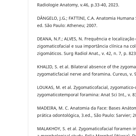
Radiologie Anatomy, v.46, p.33-40, 2023.
DÂNGELO, J.G.; FATTINI, C.A. Anatomia Humana 
ed. São Paulo: Atheneu; 2007.
DEANA, N.F.; ALVES, N. Frequência e localização
zigomaticofacial e sua importância clínica na c
zigomáticos. Surg Radiol Anat., v. 42, n. 7, p. 82
KHALID, S. et al. Bilateral absence of the zygom
zygomaticfacial nerve and foramina. Cureus, v. 9,
LOUKAS, M. et al. Zygomaticofacial, zygomatico-
zygomaticotemporal foramina: Anat Sci Int., v. 83,
MADEIRA, M. C. Anatomia da Face: Bases Anátom
prática odontológica, 3.ed., São Paulo: Sarvier; 2
MALAKHOY, S. et al. Zygomaticofacial foramen in
a morphological study. Folia Morphol (Warsz), D