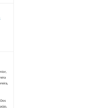
-
nior,
reira
reira,
 Dos
aújo,