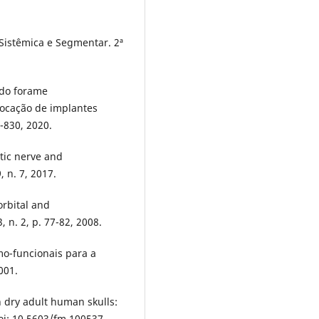
Sistêmica e Segmentar. 2ª
 do forame
olocação de implantes
3-830, 2020.
atic nerve and
 n. 7, 2017.
orbital and
 n. 2, p. 77-82, 2008.
o-funcionais para a
001.
 dry adult human skulls:
oi: 10.5603/fm.100537