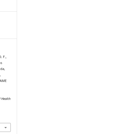
. F.,
os
 da,
,
RAME
d Health