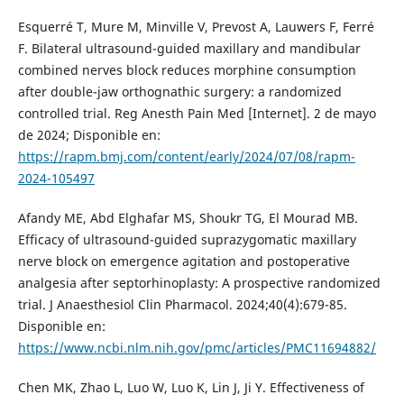
Esquerré T, Mure M, Minville V, Prevost A, Lauwers F, Ferré
F. Bilateral ultrasound-guided maxillary and mandibular
combined nerves block reduces morphine consumption
after double-jaw orthognathic surgery: a randomized
controlled trial. Reg Anesth Pain Med [Internet]. 2 de mayo
de 2024; Disponible en:
https://rapm.bmj.com/content/early/2024/07/08/rapm-
2024-105497
Afandy ME, Abd Elghafar MS, Shoukr TG, El Mourad MB.
Efficacy of ultrasound-guided suprazygomatic maxillary
nerve block on emergence agitation and postoperative
analgesia after septorhinoplasty: A prospective randomized
trial. J Anaesthesiol Clin Pharmacol. 2024;40(4):679-85.
Disponible en:
https://www.ncbi.nlm.nih.gov/pmc/articles/PMC11694882/
Chen MK, Zhao L, Luo W, Luo K, Lin J, Ji Y. Effectiveness of