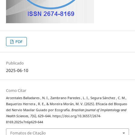
PDF
Publicado
2025-06-10
Como Citar
Arcentales Balladares , N. I., Zambrano Paredes , L. I., Segura Sánchez , C. M.,
Baquerizo Herrera , R. E., & Moreira Morán, M. V. (2025). Eficacia del Bloqueo
del Nervio Maxilar Guiado por Ecografía.
Brazilian Journal of Implantology and
Health Sciences
,
7
(6), 629–644. https://doi.org/10.36557/2674-
8169.2025v7n6p629-644
Fomatos de Citação