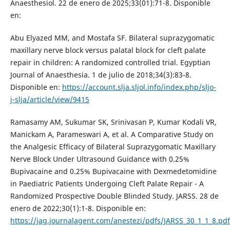
Anaesthesiol. 22 de enero de 2025;33(01):71-8. Disponible
en:
Abu Elyazed MM, and Mostafa SF. Bilateral suprazygomatic
maxillary nerve block versus palatal block for cleft palate
repair in children: A randomized controlled trial. Egyptian
Journal of Anaesthesia. 1 de julio de 2018;34(3):83-8.
Disponible en:
https://account.slja.sljol.info/index.php/sljo-
j-slja/article/view/9415
Ramasamy AM, Sukumar SK, Srinivasan P, Kumar Kodali VR,
Manickam A, Parameswari A, et al. A Comparative Study on
the Analgesic Efficacy of Bilateral Suprazygomatic Maxillary
Nerve Block Under Ultrasound Guidance with 0.25%
Bupivacaine and 0.25% Bupivacaine with Dexmedetomidine
in Paediatric Patients Undergoing Cleft Palate Repair - A
Randomized Prospective Double Blinded Study. JARSS. 28 de
enero de 2022;30(1):1-8. Disponible en:
https://jag.journalagent.com/anestezi/pdfs/JARSS_30_1_1_8.pdf