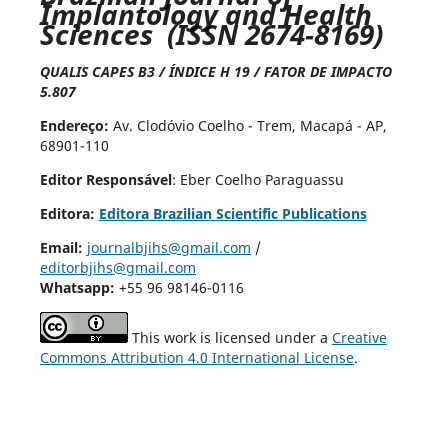
Implantology and Health
Sciences (ISSN 2674-8169)
QUALIS CAPES B3 / ÍNDICE H 19 / FATOR DE IMPACTO
5.807
Endereço:
Av. Clodóvio Coelho - Trem, Macapá - AP,
68901-110
Editor Responsável
: Eber Coelho Paraguassu
Editora:
Editora Brazilian Scientific Publications
Email:
journalbjihs@gmail.com
/
editorbjihs@gmail.com
Whatsapp:
+55 96 98146-0116
This work is licensed under a
Creative
Commons Attribution 4.0 International License
.