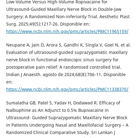
Low-Volume Versus High-Volume Ropivacaine for
Ultrasound-Guided Maxillary Nerve Block in Double-Jaw
Surgery: A Randomized Non-inferiority Trial. Aesthetic Plast
Surg. 2025;49(5):1217-26. Disponible en:
https://www.ncbi.nlm.nih.gov/pmc/articles/PMC11965159/
Neupane A, Jain D, Arora S, Gandhi K, Singla V, Goel N, et al.
Evaluation of ultrasound-guided suprazygomatic maxillary
nerve block in functional endoscopic sinus surgery for
postoperative pain relief: A randomised controlled trial.
Indian J Anaesth. agosto de 2024;68(8):706-11. Disponible
en:
https://www.ncbi.nlm.nih.gov/pmc/articles/PMC11338370/
Sumalatha GB, Patel S, Yadav H, Dodawad R. Efficacy of
Nalbuphine as An Adjunct to 0.5% Bupivacaine in
Ultrasound- Guided Suprazygomatic Maxillary Nerve Block
in Patients Undergoing Nasal and Maxillofacial Surgery – A
Randomized Clinical Comparative Study. Sri Lankan J