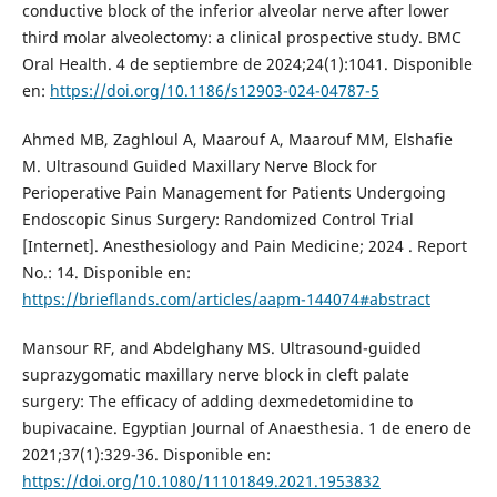
conductive block of the inferior alveolar nerve after lower
third molar alveolectomy: a clinical prospective study. BMC
Oral Health. 4 de septiembre de 2024;24(1):1041. Disponible
en:
https://doi.org/10.1186/s12903-024-04787-5
Ahmed MB, Zaghloul A, Maarouf A, Maarouf MM, Elshafie
M. Ultrasound Guided Maxillary Nerve Block for
Perioperative Pain Management for Patients Undergoing
Endoscopic Sinus Surgery: Randomized Control Trial
[Internet]. Anesthesiology and Pain Medicine; 2024 . Report
No.: 14. Disponible en:
https://brieflands.com/articles/aapm-144074#abstract
Mansour RF, and Abdelghany MS. Ultrasound-guided
suprazygomatic maxillary nerve block in cleft palate
surgery: The efficacy of adding dexmedetomidine to
bupivacaine. Egyptian Journal of Anaesthesia. 1 de enero de
2021;37(1):329-36. Disponible en:
https://doi.org/10.1080/11101849.2021.1953832