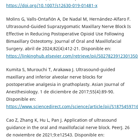
https://doi.org/10.1007/s12630-019-01481-x
Molins G, Valls-Ontañón A, De Nadal M, Hernández-Alfaro F.
Ultrasound-Guided Suprazygomatic Maxillary Nerve Block Is
Effective in Reducing Postoperative Opioid Use Following
Bimaxillary Osteotomy. Journal of Oral and Maxillofacial
Surgery. abril de 2024;82(4):412-21. Disponible en:
https://linkinghub.elsevier.com/retrieve/pii/S027823912301350
Kumita S, Murouchi T, Arakawa J. Ultrasound-guided
maxillary and inferior alveolar nerve blocks for
postoperative analgesia in gnathoplasty. Asian Journal of
Anesthesiology. 1 de diciembre de 2017;55(4):89-90.
Disponible en:
https://www.sciencedirect.com/science/article/pii/S18754597
Cao Z, Zhang K, Hu L, Pan J. Application of ultrasound
guidance in the oral and maxillofacial nerve block. PeerJ. 26
de noviembre de 2021;9:e12543. Disponible en: