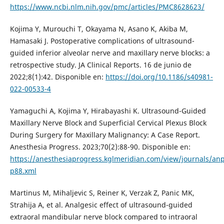
https://www.ncbi.nlm.nih.gov/pmc/articles/PMC8628623/
Kojima Y, Murouchi T, Okayama N, Asano K, Akiba M,
Hamasaki J. Postoperative complications of ultrasound-
guided inferior alveolar nerve and maxillary nerve blocks: a
retrospective study. JA Clinical Reports. 16 de junio de
2022;8(1):42. Disponible en:
https://doi.org/10.1186/s40981-
022-00533-4
Yamaguchi A, Kojima Y, Hirabayashi K. Ultrasound-Guided
Maxillary Nerve Block and Superficial Cervical Plexus Block
During Surgery for Maxillary Malignancy: A Case Report.
Anesthesia Progress. 2023;70(2):88-90. Disponible en:
https://anesthesiaprogress.kglmeridian.com/view/journals/anpr
p88.xml
Martinus M, Mihaljevic S, Reiner K, Verzak Z, Panic MK,
Strahija A, et al. Analgesic effect of ultrasound-guided
extraoral mandibular nerve block compared to intraoral