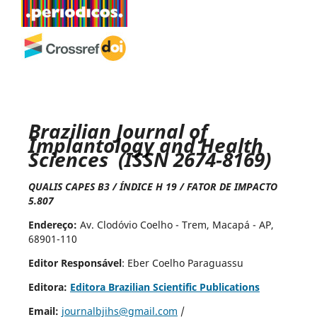
Brazilian Journal of
Implantology and Health
Sciences (ISSN 2674-8169)
QUALIS CAPES B3 / ÍNDICE H 19 / FATOR DE IMPACTO
5.807
Endereço:
Av. Clodóvio Coelho - Trem, Macapá - AP,
68901-110
Editor Responsável
: Eber Coelho Paraguassu
Editora:
Editora Brazilian Scientific Publications
Email:
journalbjihs@gmail.com
/