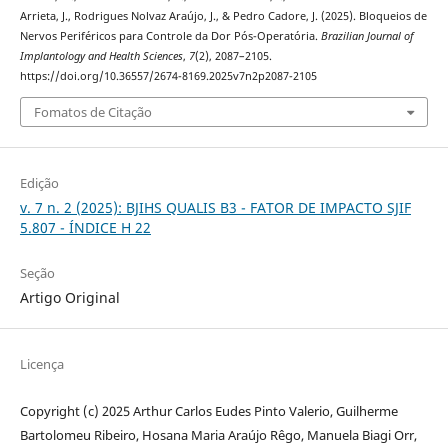
Arrieta, J., Rodrigues Nolvaz Araújo, J., & Pedro Cadore, J. (2025). Bloqueios de
Nervos Periféricos para Controle da Dor Pós-Operatória.
Brazilian Journal of
Implantology and Health Sciences
,
7
(2), 2087–2105.
https://doi.org/10.36557/2674-8169.2025v7n2p2087-2105
Fomatos de Citação
Edição
v. 7 n. 2 (2025): BJIHS QUALIS B3 - FATOR DE IMPACTO SJIF
5.807 - ÍNDICE H 22
Seção
Artigo Original
Licença
Copyright (c) 2025 Arthur Carlos Eudes Pinto Valerio, Guilherme
Bartolomeu Ribeiro, Hosana Maria Araújo Rêgo, Manuela Biagi Orr,