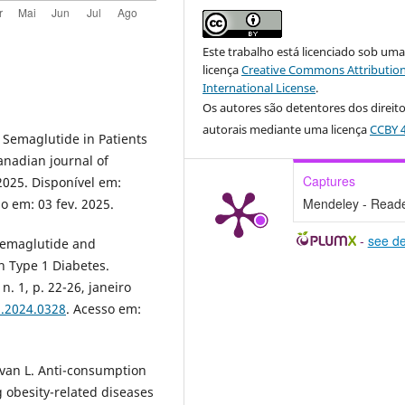
Este trabalho está licenciado sob um
licença
Creative Commons Attribution
International License
.
Os autores são detentores dos direit
autorais mediante uma licença
CCBY 4
 Semaglutide in Patients
anadian journal of
Captures
o 2025. Disponível em:
Mendeley - Read
so em: 03 fev. 2025.
-
see de
 Semaglutide and
h Type 1 Diabetes.
 n. 1, p. 22-26, janeiro
a.2024.0328
. Acesso em:
van L. Anti-consumption
g obesity-related diseases