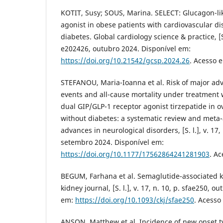
KOTIT, Susy; SOUS, Marina. SELECT: Glucagon-li
agonist in obese patients with cardiovascular di
diabetes. Global cardiology science & practice, [S. 
e202426, outubro 2024. Disponível em:
https://doi.org/10.21542/gcsp.2024.26
. Acesso e
STEFANOU, Maria-Ioanna et al. Risk of major ad
events and all-cause mortality under treatment 
dual GIP/GLP-1 receptor agonist tirzepatide in 
without diabetes: a systematic review and meta-
advances in neurological disorders, [S. l.], v. 1
setembro 2024. Disponível em:
https://doi.org/10.1177/17562864241281903
. Ac
BEGUM, Farhana et al. Semaglutide-associated ki
kidney journal, [S. l.], v. 17, n. 10, p. sfae250, 
em:
https://doi.org/10.1093/ckj/sfae250
. Acesso
ANSON, Matthew et al. Incidence of new onset ty