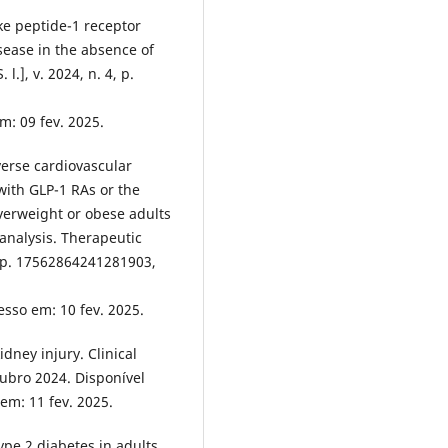
ke peptide-1 receptor
sease in the absence of
l.], v. 2024, n. 4, p.
m: 09 fev. 2025.
verse cardiovascular
with GLP-1 RAs or the
overweight or obese adults
analysis. Therapeutic
7, p. 17562864241281903,
esso em: 10 fev. 2025.
dney injury. Clinical
outubro 2024. Disponível
 em: 11 fev. 2025.
pe 2 diabetes in adults