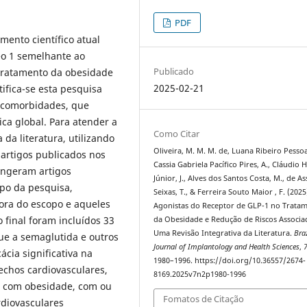
PDF
mento científico atual
eo 1 semelhante ao
Publicado
 tratamento da obesidade
2025-02-21
tifica-se esta pesquisa
s comorbidades, que
a global. Para atender a
Como Citar
 da literatura, utilizando
Oliveira, M. M. M. de, Luana Ribeiro Pessoa
artigos publicados nos
Cassia Gabriela Pacífico Pires, A., Cláudio H
rangeram artigos
Júnior, J., Alves dos Santos Costa, M., de As
opo da pesquisa,
Seixas, T., & Ferreira Souto Maior , F. (2025
ora do escopo e aqueles
Agonistas do Receptor de GLP-1 no Trata
 final foram incluídos 33
da Obesidade e Redução de Riscos Associa
Uma Revisão Integrativa da Literatura.
Bra
ue a semaglutida e outros
Journal of Implantology and Health Sciences
,
cia significativa na
1980–1996. https://doi.org/10.36557/2674-
echos cardiovasculares,
8169.2025v7n2p1980-1996
s com obesidade, com ou
Fomatos de Citação
diovasculares