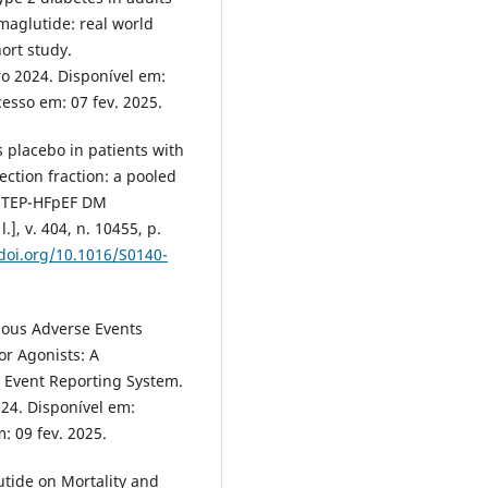
emaglutide: real world
ort study.
bro 2024. Disponível em:
cesso em: 07 fev. 2025.
 placebo in patients with
ection fraction: a pooled
 STEP-HFpEF DM
.], v. 404, n. 10455, p.
/doi.org/10.1016/S0140-
ious Adverse Events
or Agonists: A
 Event Reporting System.
2024. Disponível em:
: 09 fev. 2025.
utide on Mortality and