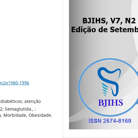
v7n2p1980-1996
idiabéticos; atenção
2; Semaglutida., :
ca, Morbidade, Obesidade.