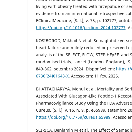
living with obesity treated with tirzepatide or s
evidence from an international retrospective coh
EClinicalMedicine, [S. l.], v. 75, p. 102777, outu
https://doi.org/10.1016/j.eclinm.2024.102777
. A
KOSIBOROD, Mikhail N et al. Semaglutide versus
heart failure and mildly reduced or preserved ej
analysis of the SELECT, FLOW, STEP-HFpEF, and
randomised trials. Lancet (London, England), [S. l
849-862, setembro 2024. Disponível em:
https:/
6736(24)01643-X
. Acesso em: 11 fev. 2025.
BHATTACHARYYA, Mehul et al. Mortality and Ser
Associated With Glucagon-Like Peptide-1 Recept
Pharmacovigilance Study Using the FDA Adverse
Cureus, [S. l.], v. 16, n. 9, p. e65989, setembro 
https://doi.org/10.7759/cureus.65989
. Acesso em
SCIRICA, Benjamin M et al. The Effect of Semagl