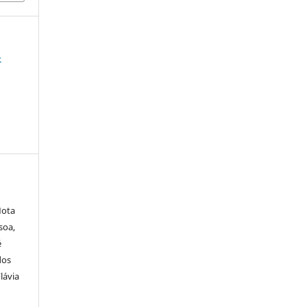
-
Mota
soa,
é
dos
lávia