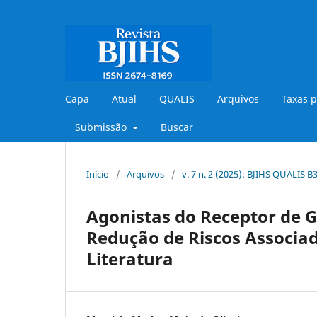
Capa
Atual
QUALIS
Arquivos
Taxas p
Submissão
Buscar
Início
/
Arquivos
/
v. 7 n. 2 (2025): BJIHS QUALIS 
Agonistas do Receptor de 
Redução de Riscos Associa
Literatura