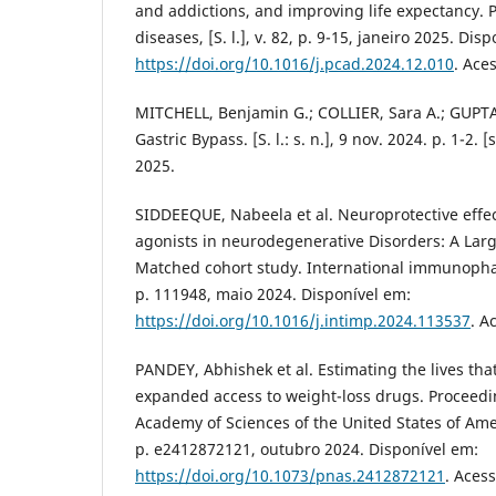
and addictions, and improving life expectancy. 
diseases, [S. l.], v. 82, p. 9-15, janeiro 2025. Dis
https://doi.org/10.1016/j.pcad.2024.12.010
. Ace
MITCHELL, Benjamin G.; COLLIER, Sara A.; GUPTA
Gastric Bypass. [S. l.: s. n.], 9 nov. 2024. p. 1-2. 
2025.
SIDDEEQUE, Nabeela et al. Neuroprotective effec
agonists in neurodegenerative Disorders: A Larg
Matched cohort study. International immunopharm
p. 111948, maio 2024. Disponível em:
https://doi.org/10.1016/j.intimp.2024.113537
. A
PANDEY, Abhishek et al. Estimating the lives tha
expanded access to weight-loss drugs. Proceedi
Academy of Sciences of the United States of Americ
p. e2412872121, outubro 2024. Disponível em:
https://doi.org/10.1073/pnas.2412872121
. Aces