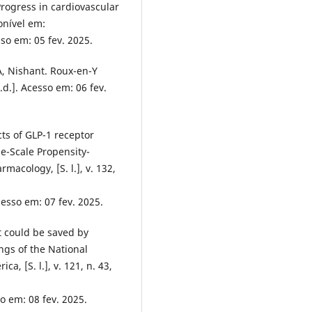
Progress in cardiovascular
ponível em:
sso em: 05 fev. 2025.
, Nishant. Roux-en-Y
[s.d.]. Acesso em: 06 fev.
ts of GLP-1 receptor
e-Scale Propensity-
acology, [S. l.], v. 132,
cesso em: 07 fev. 2025.
t could be saved by
ngs of the National
a, [S. l.], v. 121, n. 43,
so em: 08 fev. 2025.