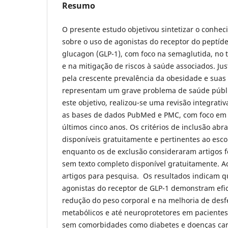
Resumo
O presente estudo objetivou sintetizar o conheci
sobre o uso de agonistas do receptor do peptíd
glucagon (GLP-1), com foco na semaglutida, no
e na mitigação de riscos à saúde associados. Jus
pela crescente prevalência da obesidade e sua
representam um grave problema de saúde públic
este objetivo, realizou-se uma revisão integrativa
as bases de dados PubMed e PMC, com foco em 
últimos cinco anos. Os critérios de inclusão ab
disponíveis gratuitamente e pertinentes ao esc
enquanto os de exclusão consideraram artigos f
sem texto completo disponível gratuitamente. Ao
artigos para pesquisa. Os resultados indicam q
agonistas do receptor de GLP-1 demonstram eficá
redução do peso corporal e na melhoria de desf
metabólicos e até neuroprotetores em paciente
sem comorbidades como diabetes e doenças car