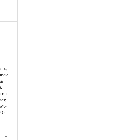
, D.,
ilário
sis
).
mento
dos:
zilian
7
(2),