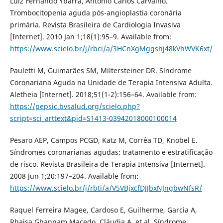
‌Luiz Fernando Ybarra, Antonio Carlos Carvalho.
Trombocitopenia aguda pós-angioplastia coronária
primária. Revista Brasileira de Cardiologia Invasiva
[Internet]. 2010 Jan 1;18(1):95–9. Available from:
https://www.scielo.br/j/rbci/a/3HCnXgMggshj48kVhWVK6xt/
‌Pauletti M, Guimarães SM, Miltersteiner DR. Síndrome
Coronariana Aguda na Unidade de Terapia Intensiva Adulta.
Aletheia [Internet]. 2018;51(1-2):156–64. Available from:
https://pepsic.bvsalud.org/scielo.php?
script=sci_arttext&pid=S1413-03942018000100014
Pesaro AEP, Campos PCGD, Katz M, Corrêa TD, Knobel E.
Síndromes coronarianas agudas: tratamento e estratificação
de risco. Revista Brasileira de Terapia Intensiva [Internet].
2008 Jun 1;20:197–204. Available from:
https://www.scielo.br/j/rbti/a/V5VBjxcfDJJbxNJngbwNfsR/
‌Raquel Ferreira Magee, Cardoso E, Guilherme, Garcia A,
Rhaisa Ghannam Macedo, Cláudia A, et al. Síndrome