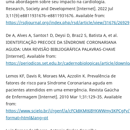
uma abordagem sobre seu impacto na cardiologia.
Research, Society and Development [Internet]. 2022 Jul
3;11(9):e8811931676–e8811931676. Available from:
https://rsdjournal.org/index.php/rsd/article/view/31676/26929
‌De A, Alves A, Santos1 D, Deysi D, Braz2 S, Batista A, et al.
IDENTIFICAÇÃO PRECOCE DA SÍNDROME CORONARIANA
AGUDA: UMA REVISÃO BIBLIOGRÁFICA PALAVRAS-CHAVE
[Internet]. Available from:
https://periodicos.set.edu.br/cadernobiologicas/article/down
Lemos KF, Davis R, Moraes MA, Azzolin K. Prevalência de
fatores de risco para Síndrome Coronariana aguda em
pacientes atendidos em uma emergência. Revista Gaúcha
de Enfermagem [Internet]. 2010 Mar 1;31:129–35. Available
from:
https://www.scielo.br/j/rgenf/a/cFCk8KMt6BYKWWmy3KPCgFy/
format=html&lang=pt