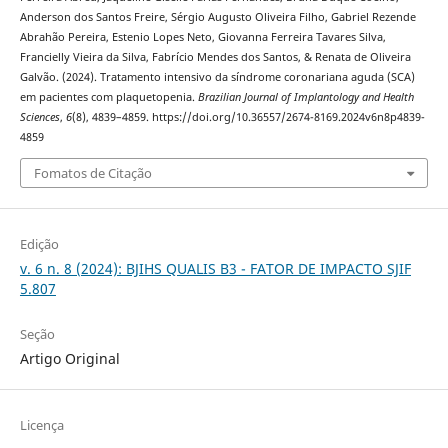
Anderson dos Santos Freire, Sérgio Augusto Oliveira Filho, Gabriel Rezende
Abrahão Pereira, Estenio Lopes Neto, Giovanna Ferreira Tavares Silva,
Francielly Vieira da Silva, Fabrício Mendes dos Santos, & Renata de Oliveira
Galvão. (2024). Tratamento intensivo da síndrome coronariana aguda (SCA)
em pacientes com plaquetopenia.
Brazilian Journal of Implantology and Health
Sciences
,
6
(8), 4839–4859. https://doi.org/10.36557/2674-8169.2024v6n8p4839-
4859
Fomatos de Citação
Edição
v. 6 n. 8 (2024): BJIHS QUALIS B3 - FATOR DE IMPACTO SJIF
5.807
Seção
Artigo Original
Licença