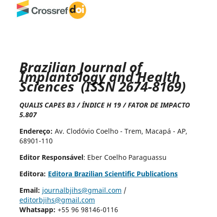
Brazilian Journal of
Implantology and Health
Sciences (ISSN 2674-8169)
QUALIS CAPES B3 / ÍNDICE H 19 / FATOR DE IMPACTO
5.807
Endereço:
Av. Clodóvio Coelho - Trem, Macapá - AP,
68901-110
Editor Responsável
: Eber Coelho Paraguassu
Editora:
Editora Brazilian Scientific Publications
Email:
journalbjihs@gmail.com
/
editorbjihs@gmail.com
Whatsapp:
+55 96 98146-0116