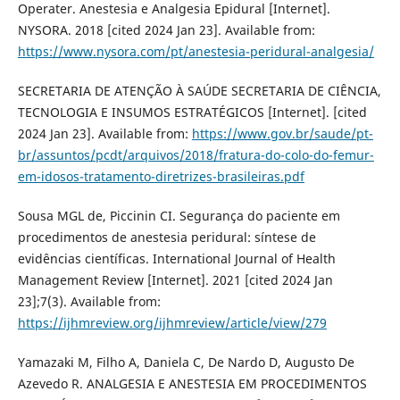
Operater. Anestesia e Analgesia Epidural [Internet].
NYSORA. 2018 [cited 2024 Jan 23]. Available from:
https://www.nysora.com/pt/anestesia-peridural-analgesia/
SECRETARIA DE ATENÇÃO À SAÚDE SECRETARIA DE CIÊNCIA,
TECNOLOGIA E INSUMOS ESTRATÉGICOS [Internet]. [cited
2024 Jan 23]. Available from:
https://www.gov.br/saude/pt-
br/assuntos/pcdt/arquivos/2018/fratura-do-colo-do-femur-
em-idosos-tratamento-diretrizes-brasileiras.pdf
Sousa MGL de, Piccinin CI. Segurança do paciente em
procedimentos de anestesia peridural: síntese de
evidências científicas. International Journal of Health
Management Review [Internet]. 2021 [cited 2024 Jan
23];7(3). Available from:
https://ijhmreview.org/ijhmreview/article/view/279
Yamazaki M, Filho A, Daniela C, De Nardo D, Augusto De
Azevedo R. ANALGESIA E ANESTESIA EM PROCEDIMENTOS