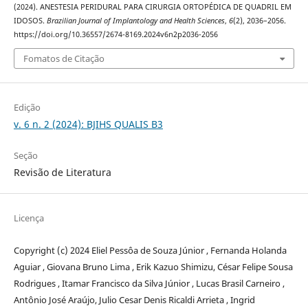
(2024). ANESTESIA PERIDURAL PARA CIRURGIA ORTOPÉDICA DE QUADRIL EM
IDOSOS.
Brazilian Journal of Implantology and Health Sciences
,
6
(2), 2036–2056.
https://doi.org/10.36557/2674-8169.2024v6n2p2036-2056
Fomatos de Citação
Edição
v. 6 n. 2 (2024): BJIHS QUALIS B3
Seção
Revisão de Literatura
Licença
Copyright (c) 2024 Eliel Pessôa de Souza Júnior , Fernanda Holanda
Aguiar , Giovana Bruno Lima , Erik Kazuo Shimizu, César Felipe Sousa
Rodrigues , Itamar Francisco da Silva Júnior , Lucas Brasil Carneiro ,
Antônio José Araújo, Julio Cesar Denis Ricaldi Arrieta , Ingrid