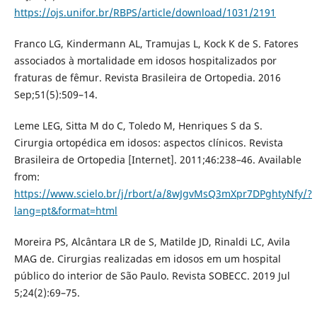
https://ojs.unifor.br/RBPS/article/download/1031/2191
Franco LG, Kindermann AL, Tramujas L, Kock K de S. Fatores
associados à mortalidade em idosos hospitalizados por
fraturas de fêmur. Revista Brasileira de Ortopedia. 2016
Sep;51(5):509–14.
Leme LEG, Sitta M do C, Toledo M, Henriques S da S.
Cirurgia ortopédica em idosos: aspectos clínicos. Revista
Brasileira de Ortopedia [Internet]. 2011;46:238–46. Available
from:
https://www.scielo.br/j/rbort/a/8wJgvMsQ3mXpr7DPghtyNfy/?
lang=pt&format=html
Moreira PS, Alcântara LR de S, Matilde JD, Rinaldi LC, Avila
MAG de. Cirurgias realizadas em idosos em um hospital
público do interior de São Paulo. Revista SOBECC. 2019 Jul
5;24(2):69–75.