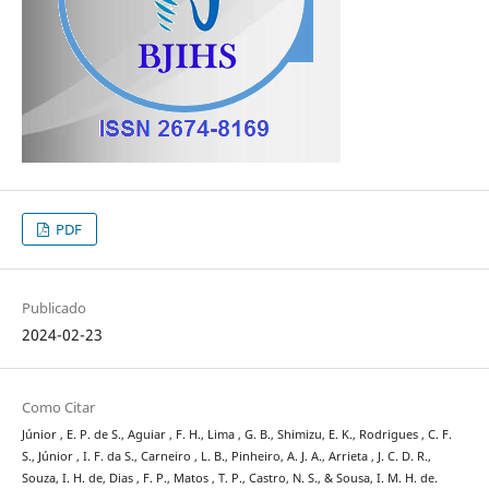
PDF
Publicado
2024-02-23
Como Citar
Júnior , E. P. de S., Aguiar , F. H., Lima , G. B., Shimizu, E. K., Rodrigues , C. F.
S., Júnior , I. F. da S., Carneiro , L. B., Pinheiro, A. J. A., Arrieta , J. C. D. R.,
Souza, I. H. de, Dias , F. P., Matos , T. P., Castro, N. S., & Sousa, I. M. H. de.