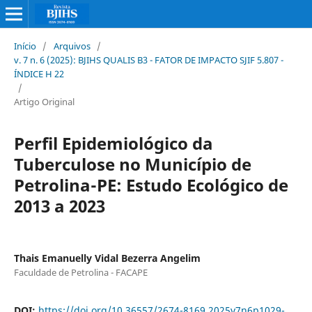
Início
/
Arquivos
/
v. 7 n. 6 (2025): BJIHS QUALIS B3 - FATOR DE IMPACTO SJIF 5.807 -
ÍNDICE H 22
/
Artigo Original
Perfil Epidemiológico da
Tuberculose no Município de
Petrolina-PE: Estudo Ecológico de
2013 a 2023
Thais Emanuelly Vidal Bezerra Angelim
Faculdade de Petrolina - FACAPE
DOI:
https://doi.org/10.36557/2674-8169.2025v7n6p1029-