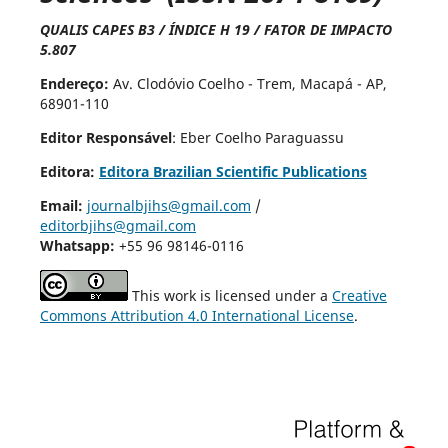
QUALIS CAPES B3 / ÍNDICE H 19 / FATOR DE IMPACTO
5.807
Endereço:
Av. Clodóvio Coelho - Trem, Macapá - AP,
68901-110
Editor Responsável
: Eber Coelho Paraguassu
Editora:
Editora Brazilian Scientific Publications
Email:
journalbjihs@gmail.com
/
editorbjihs@gmail.com
Whatsapp:
+55 96 98146-0116
This work is licensed under a
Creative
Commons Attribution 4.0 International License
.