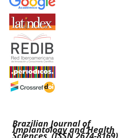
Brazilian Journal of
Implantology and Health
Sciences (ISSN 2674-8169)