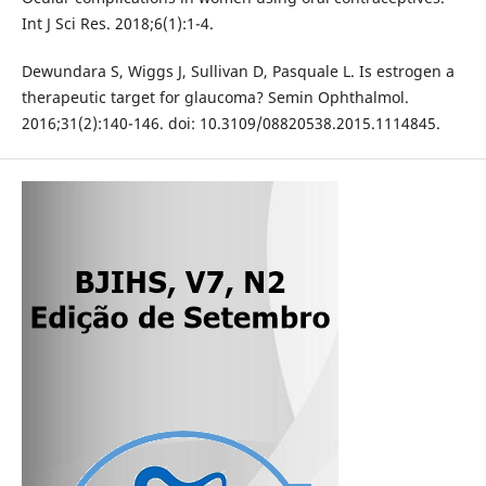
Int J Sci Res. 2018;6(1):1-4.
Dewundara S, Wiggs J, Sullivan D, Pasquale L. Is estrogen a
therapeutic target for glaucoma? Semin Ophthalmol.
2016;31(2):140-146. doi: 10.3109/08820538.2015.1114845.