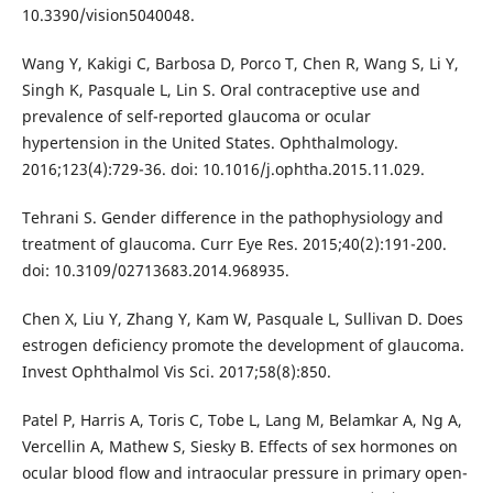
10.3390/vision5040048.
Wang Y, Kakigi C, Barbosa D, Porco T, Chen R, Wang S, Li Y,
Singh K, Pasquale L, Lin S. Oral contraceptive use and
prevalence of self-reported glaucoma or ocular
hypertension in the United States. Ophthalmology.
2016;123(4):729-36. doi: 10.1016/j.ophtha.2015.11.029.
Tehrani S. Gender difference in the pathophysiology and
treatment of glaucoma. Curr Eye Res. 2015;40(2):191-200.
doi: 10.3109/02713683.2014.968935.
Chen X, Liu Y, Zhang Y, Kam W, Pasquale L, Sullivan D. Does
estrogen deficiency promote the development of glaucoma.
Invest Ophthalmol Vis Sci. 2017;58(8):850.
Patel P, Harris A, Toris C, Tobe L, Lang M, Belamkar A, Ng A,
Vercellin A, Mathew S, Siesky B. Effects of sex hormones on
ocular blood flow and intraocular pressure in primary open-