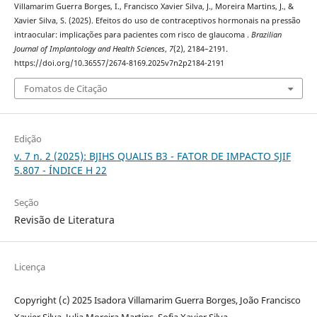
Villamarim Guerra Borges, I., Francisco Xavier Silva, J., Moreira Martins, J., &
Xavier Silva, S. (2025). Efeitos do uso de contraceptivos hormonais na pressão
intraocular: implicações para pacientes com risco de glaucoma .
Brazilian
Journal of Implantology and Health Sciences
,
7
(2), 2184–2191.
https://doi.org/10.36557/2674-8169.2025v7n2p2184-2191
Fomatos de Citação
Edição
v. 7 n. 2 (2025): BJIHS QUALIS B3 - FATOR DE IMPACTO SJIF
5.807 - ÍNDICE H 22
Seção
Revisão de Literatura
Licença
Copyright (c) 2025 Isadora Villamarim Guerra Borges, João Francisco
Xavier Silva, Julia Moreira Martins, Sofia Xavier Silva