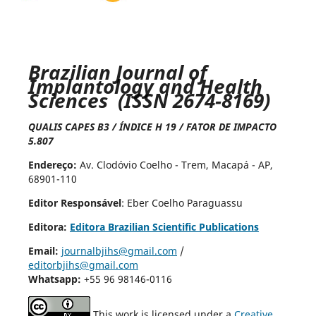
Brazilian Journal of
Implantology and Health
Sciences (ISSN 2674-8169)
QUALIS CAPES B3 / ÍNDICE H 19 / FATOR DE IMPACTO
5.807
Endereço:
Av. Clodóvio Coelho - Trem, Macapá - AP,
68901-110
Editor Responsável
: Eber Coelho Paraguassu
Editora:
Editora Brazilian Scientific Publications
Email:
journalbjihs@gmail.com
/
editorbjihs@gmail.com
Whatsapp:
+55 96 98146-0116
This work is licensed under a
Creative