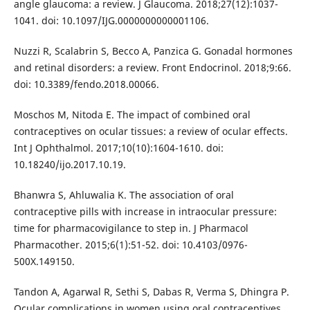
angle glaucoma: a review. J Glaucoma. 2018;27(12):1037-
1041. doi: 10.1097/IJG.0000000000001106.
Nuzzi R, Scalabrin S, Becco A, Panzica G. Gonadal hormones
and retinal disorders: a review. Front Endocrinol. 2018;9:66.
doi: 10.3389/fendo.2018.00066.
Moschos M, Nitoda E. The impact of combined oral
contraceptives on ocular tissues: a review of ocular effects.
Int J Ophthalmol. 2017;10(10):1604-1610. doi:
10.18240/ijo.2017.10.19.
Bhanwra S, Ahluwalia K. The association of oral
contraceptive pills with increase in intraocular pressure:
time for pharmacovigilance to step in. J Pharmacol
Pharmacother. 2015;6(1):51-52. doi: 10.4103/0976-
500X.149150.
Tandon A, Agarwal R, Sethi S, Dabas R, Verma S, Dhingra P.
Ocular complications in women using oral contraceptives.