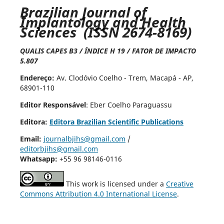
Brazilian Journal of
Implantology and Health
Sciences (ISSN 2674-8169)
QUALIS CAPES B3 / ÍNDICE H 19 / FATOR DE IMPACTO
5.807
Endereço:
Av. Clodóvio Coelho - Trem, Macapá - AP,
68901-110
Editor Responsável
: Eber Coelho Paraguassu
Editora:
Editora Brazilian Scientific Publications
Email:
journalbjihs@gmail.com
/
editorbjihs@gmail.com
Whatsapp:
+55 96 98146-0116
This work is licensed under a
Creative
Commons Attribution 4.0 International License
.