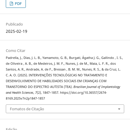
PDF
Publicado
2025-02-19
Como Citar
Padrella, J., Dias, J. L. B., Yamamoto, G. B., Burgati, Ágatha J. G., Gallindo , I. S.,
de Oliveira , A. B., de Medeiros, J. M. F., Nunes, J. de M., Maia, L. F. R., dos
Santos, A. R., Andrade, A. de F., Bressan , B. M. M., Nunes, R. S., & da Cruz, L.
C. A. O. (2025). INTERVENÇÕES TECNOLÓGICAS NO TRATAMENTO E
DESENVOLVIMENTO DE HABILIDADES SOCIAIS EM CRIANÇAS COM
TRANSTORNO DO ESPECTRO AUTISTA (TEA).
Brazilian Journal of Implantology
and Health Sciences
,
7
(2), 1847–1857. https://doi.org/10.36557/2674-
8169.2025v7n2p1847-1857
Fomatos de Citação
Edição