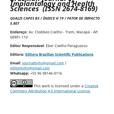
Implantology and Health
Sciences (ISSN 2674-8169)
QUALIS CAPES B3 / ÍNDICE H 19 / FATOR DE IMPACTO
5.807
Endereço:
Av. Clodóvio Coelho - Trem, Macapá - AP,
68901-110
Editor Responsável
: Eber Coelho Paraguassu
Editora:
Editora Brazilian Scientific Publications
Email:
journalbjihs@gmail.com
/
editorbjihs@gmail.com
Whatsapp:
+55 96 98146-0116
This work is licensed under a
Creative
Commons Attribution 4.0 International License
.