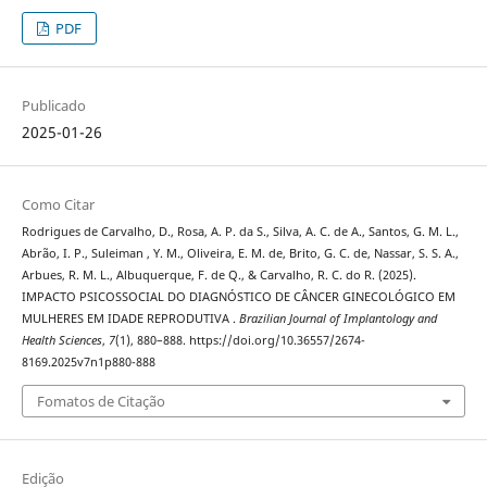
PDF
Publicado
2025-01-26
Como Citar
Rodrigues de Carvalho, D., Rosa, A. P. da S., Silva, A. C. de A., Santos, G. M. L.,
Abrão, I. P., Suleiman , Y. M., Oliveira, E. M. de, Brito, G. C. de, Nassar, S. S. A.,
Arbues, R. M. L., Albuquerque, F. de Q., & Carvalho, R. C. do R. (2025).
IMPACTO PSICOSSOCIAL DO DIAGNÓSTICO DE CÂNCER GINECOLÓGICO EM
MULHERES EM IDADE REPRODUTIVA .
Brazilian Journal of Implantology and
Health Sciences
,
7
(1), 880–888. https://doi.org/10.36557/2674-
8169.2025v7n1p880-888
Fomatos de Citação
Edição