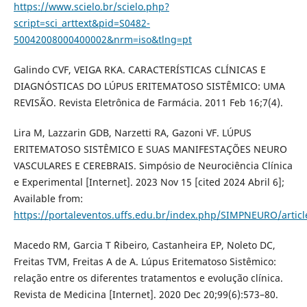
https://www.scielo.br/scielo.php?
script=sci_arttext&pid=S0482-
50042008000400002&nrm=iso&tlng=pt
Galindo CVF, VEIGA RKA. CARACTERÍSTICAS CLÍNICAS E
DIAGNÓSTICAS DO LÚPUS ERITEMATOSO SISTÊMICO: UMA
REVISÃO. Revista Eletrônica de Farmácia. 2011 Feb 16;7(4).
Lira M, Lazzarin GDB, Narzetti RA, Gazoni VF. LÚPUS
ERITEMATOSO SISTÊMICO E SUAS MANIFESTAÇÕES NEURO
VASCULARES E CEREBRAIS. Simpósio de Neurociência Clínica
e Experimental [Internet]. 2023 Nov 15 [cited 2024 Abril 6];
Available from:
https://portaleventos.uffs.edu.br/index.php/SIMPNEURO/artic
Macedo RM, Garcia T ´Ribeiro, Castanheira EP, Noleto DC,
Freitas TVM, Freitas A de A. Lúpus Eritematoso Sistêmico:
relação entre os diferentes tratamentos e evolução clínica.
Revista de Medicina [Internet]. 2020 Dec 20;99(6):573–80.