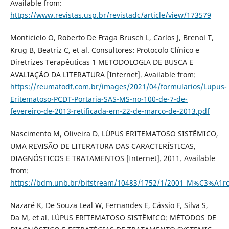
Available from:
https://www.revistas.usp.br/revistadc/article/view/173579
Monticielo O, Roberto De Fraga Brusch L, Carlos J, Brenol T,
Krug B, Beatriz C, et al. Consultores: Protocolo Clínico e
Diretrizes Terapêuticas 1 METODOLOGIA DE BUSCA E
AVALIAÇÃO DA LITERATURA [Internet]. Available from:
https://reumatodf.com.br/images/2021/04/formularios/Lupus-
Eritematoso-PCDT-Portaria-SAS-MS-no-100-de-7-de-
fevereiro-de-2013-retificada-em-22-de-marco-de-2013.pdf
Nascimento M, Oliveira D. LÚPUS ERITEMATOSO SISTÊMICO,
UMA REVISÃO DE LITERATURA DAS CARACTERÍSTICAS,
DIAGNÓSTICOS E TRATAMENTOS [Internet]. 2011. Available
from:
https://bdm.unb.br/bitstream/10483/1752/1/2001_M%C3%A1rc
Nazaré K, De Souza Leal W, Fernandes E, Cássio F, Silva S,
Da M, et al. LÚPUS ERITEMATOSO SISTÊMICO: MÉTODOS DE