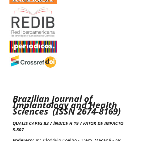
Brazilian Journal of
Implantology and Health
Sciences (ISSN 2674-8169)
QUALIS CAPES B3 / ÍNDICE H 19 / FATOR DE IMPACTO
5.807
Endereço:
Av. Clodóvio Coelho - Trem, Macapá - AP,