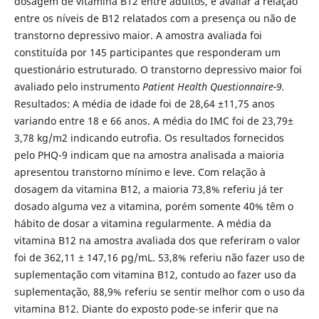
dosagem de vitamina B12 entre adultos, e avaliar a relação
entre os níveis de B12 relatados com a presença ou não de
transtorno depressivo maior. A amostra avaliada foi
constituída por 145 participantes que responderam um
questionário estruturado. O transtorno depressivo maior foi
avaliado pelo instrumento
Patient Health Questionnaire-9.
Resultados: A média de idade foi de 28,64 ±11,75 anos
variando entre 18 e 66 anos. A média do IMC foi de 23,79±
3,78 kg/m2 indicando eutrofia. Os resultados fornecidos
pelo PHQ-9 indicam que na amostra analisada a maioria
apresentou transtorno mínimo e leve. Com relação à
dosagem da vitamina B12, a maioria 73,8% referiu já ter
dosado alguma vez a vitamina, porém somente 40% têm o
hábito de dosar a vitamina regularmente. A média da
vitamina B12 na amostra avaliada dos que referiram o valor
foi de 362,11 ± 147,16 pg/mL. 53,8% referiu não fazer uso de
suplementação com vitamina B12, contudo ao fazer uso da
suplementação, 88,9% referiu se sentir melhor com o uso da
vitamina B12. Diante do exposto pode-se inferir que na