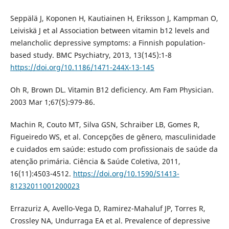
Seppälä J, Koponen H, Kautiainen H, Eriksson J, Kampman O,
Leiviskä J et al Association between vitamin b12 levels and
melancholic depressive symptoms: a Finnish population-
based study. BMC Psychiatry, 2013, 13(145):1-8
https://doi.org/10.1186/1471-244X-13-145
Oh R, Brown DL. Vitamin B12 deficiency. Am Fam Physician.
2003 Mar 1;67(5):979-86.
Machin R, Couto MT, Silva GSN, Schraiber LB, Gomes R,
Figueiredo WS, et al. Concepções de gênero, masculinidade
e cuidados em saúde: estudo com profissionais de saúde da
atenção primária. Ciência & Saúde Coletiva, 2011,
16(11):4503-4512.
https://doi.org/10.1590/S1413-
81232011001200023
Errazuriz A, Avello-Vega D, Ramirez-Mahaluf JP, Torres R,
Crossley NA, Undurraga EA et al. Prevalence of depressive