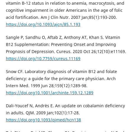
vitamin B-12 status in relation to anemia, macrocytosis, and
cognitive impairment in older Americans in the age of folic
acid fortification. Am J Clin Nutr. 2007 Jan;85(1):193-200.
https://doi.org/10.1093/ajcn/85.1.193
Sangle P, Sandhu O, Aftab Z, Anthony AT, Khan S. Vitamin
B12 Supplementation: Preventing Onset and Improving
Prognosis of Depression. Cureus. 2020 Oct 26;12(10):e11169.
https://doi.org/10.7759/cureus.11169
Snow CF. Laboratory diagnosis of vitamin B12 and folate
deficiency: a guide for the primary care physician. Arch
Intern Med. 1999 Jun 28;159(12):1289-98.
https://doi.org10.1001/archinte.159.12.1289
Dali-Youcef N, Andrès E. An update on cobalamin deficiency
in adults. QJM. 2009 Jan;102(1):17-28.
https://doi.org10.1093/qjmed/hcn138