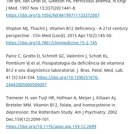
Toh BH, van Driel IR, Gleeson PA. Pernicious anemia. N Engl
J Med. 1997 Nov 13;337(20):1441-8.
https://doi.org10.1056/NEJM199711133372007
Shipton MJ, Thachil J. Vitamin B12 deficiency - A 21st century
perspective . Clin Med (Lond). 2015 Apr;15(2):145-50.
https://doi.org10.7861/clinmedicine.15-2-145
Paniz C, Grotto D, Schmitt GC, Valentini J, Schott KL,
Pomblum VJ et al. Fisiopatologia da deficiência de vitamina
B12 e seu diagnóstico laboratorial. J. Bras. Patol. Med. Lab.
41 (5):324-334.
https://doi.org/10.1590/S1676-
24442005000500007
Tiemeier H, van Tuijl HR, Hofman A, Meijer J, Kiliaan AJ,
Breteler MM. Vitamin B12, folate, and homocysteine in
depression: the Rotterdam Study. Am J Psychiatry. 2002
Dec;159(12):2099-101.
https://doi.org/10.1176/appi.ajp.159.12.2099