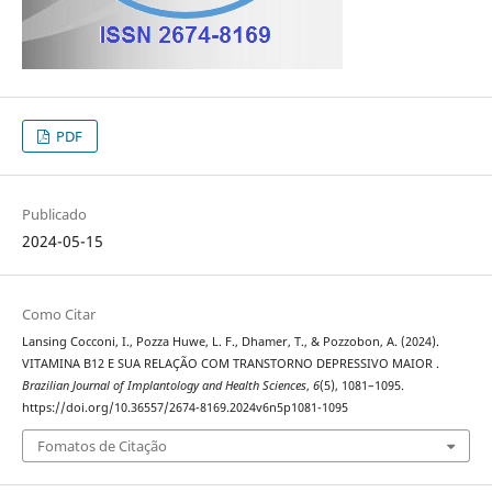
PDF
Publicado
2024-05-15
Como Citar
Lansing Cocconi, I., Pozza Huwe, L. F., Dhamer, T., & Pozzobon, A. (2024).
VITAMINA B12 E SUA RELAÇÃO COM TRANSTORNO DEPRESSIVO MAIOR .
Brazilian Journal of Implantology and Health Sciences
,
6
(5), 1081–1095.
https://doi.org/10.36557/2674-8169.2024v6n5p1081-1095
Fomatos de Citação