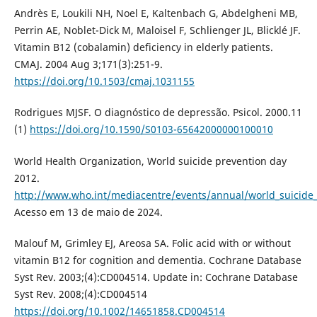
Andrès E, Loukili NH, Noel E, Kaltenbach G, Abdelgheni MB,
Perrin AE, Noblet-Dick M, Maloisel F, Schlienger JL, Blicklé JF.
Vitamin B12 (cobalamin) deficiency in elderly patients.
CMAJ. 2004 Aug 3;171(3):251-9.
https://doi.org/10.1503/cmaj.1031155
Rodrigues MJSF. O diagnóstico de depressão. Psicol. 2000.11
(1)
https://doi.org/10.1590/S0103-65642000000100010
World Health Organization, World suicide prevention day
2012.
http://www.who.int/mediacentre/events/annual/world_suicide
Acesso em 13 de maio de 2024.
Malouf M, Grimley EJ, Areosa SA. Folic acid with or without
vitamin B12 for cognition and dementia. Cochrane Database
Syst Rev. 2003;(4):CD004514. Update in: Cochrane Database
Syst Rev. 2008;(4):CD004514
https://doi.org/10.1002/14651858.CD004514