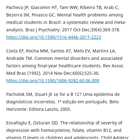
Pacheco JP, Giacomin HT, Tam WW, Ribeiro TB, Arab C,
Bezerra IM, Pinasco GC. Mental health problems among
medical students in Brazil: a systematic review and meta-
analysis. Braz J Psychiatry. 2017 Oct-Dec;39(4):369-378.
https://doi.org/10.1590/1516-4446-2017-2223
Costa EF, Rocha MM, Santos AT, Melo EV, Martins LA,
Andrade TM. Common mental disorders and associated
factors among final-year healthcare students. Rev Assoc
Med Bras (1992). 2014 Nov-Dec;60(6):525-30.
https://doi.org/10.1590/1806-9282.60.06.009
Pacholok SM, Stuart JE se for a B 12? Uma epidemia de
diagnósticos incorretos. 1ª edição em português. Belo
Horizonte: Editora Laszlo, 2005.
Esnafoglu E, Ozturan DD. The relationship of severity of
depression with homocysteine, folate, vitamin B12, and
vitamin D levels in children and adolescents. Child Adolesc