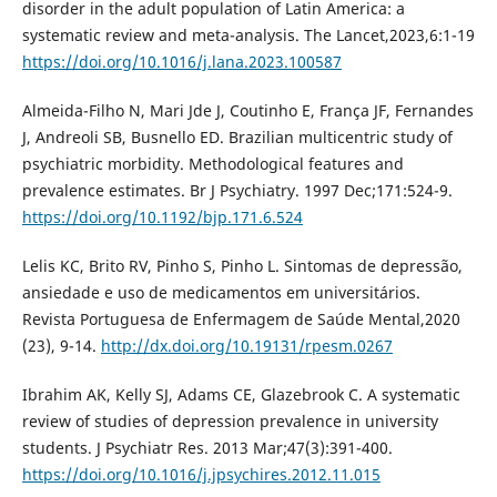
disorder in the adult population of Latin America: a
systematic review and meta-analysis. The Lancet,2023,6:1-19
https://doi.org/10.1016/j.lana.2023.100587
Almeida-Filho N, Mari Jde J, Coutinho E, França JF, Fernandes
J, Andreoli SB, Busnello ED. Brazilian multicentric study of
psychiatric morbidity. Methodological features and
prevalence estimates. Br J Psychiatry. 1997 Dec;171:524-9.
https://doi.org/10.1192/bjp.171.6.524
Lelis KC, Brito RV, Pinho S, Pinho L. Sintomas de depressão,
ansiedade e uso de medicamentos em universitários.
Revista Portuguesa de Enfermagem de Saúde Mental,2020
(23), 9-14.
http://dx.doi.org/10.19131/rpesm.0267
Ibrahim AK, Kelly SJ, Adams CE, Glazebrook C. A systematic
review of studies of depression prevalence in university
students. J Psychiatr Res. 2013 Mar;47(3):391-400.
https://doi.org/10.1016/j.jpsychires.2012.11.015