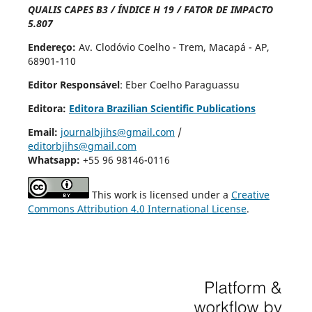
QUALIS CAPES B3 / ÍNDICE H 19 / FATOR DE IMPACTO
5.807
Endereço:
Av. Clodóvio Coelho - Trem, Macapá - AP,
68901-110
Editor Responsável
: Eber Coelho Paraguassu
Editora:
Editora Brazilian Scientific Publications
Email:
journalbjihs@gmail.com
/
editorbjihs@gmail.com
Whatsapp:
+55 96 98146-0116
This work is licensed under a
Creative
Commons Attribution 4.0 International License
.