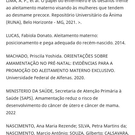
LIMA, A. P., et al. O papel do enfermeiro e os desafios frente
ao aleitamento materno visando às mulheres que tendem
ao desmame precoce. Repositório Universitário da Ânima
(RUNA), Belo Horizonte - MG, 2021. >.
LUCAS, Fabiola Donato. Aleitamento materno:
posicionamento e pega adequada do recém-nascido. 2014.
MACHADO, Priscila Yoshida. ORIENTAÇÕES SOBRE
AMAMENTAÇÃO NO PRÉ-NATAL: EVIDÊNCIAS PARA A
PROMOÇÃO DO ALEITAMENTO MATERNO EXCLUSIVO.
Universidade Federal de Alfenas. 2020.
MINISTERIO DA SAÚDE, Secretaria de Atenção Primária à
Saúde (SAPS). Amamentação reduz o risco de
desenvolvimento do câncer de útero e câncer de mama.
2022
NASCIMENTO, Ana Maria Rezende; SILVA, Petra Martins da;
NASCIMENTO, Marcio Antônio; SOUZA, Gilberto; CALSAVARA,