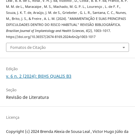
Leal , B. A. de S., Rosa , V. H. J. da, Vizzotto , D., Costa , B. B. F. da, Franco, A. P.
M. M. de L., Maracaipe , M. S., Machado, M. G. P. L., Lourenço , L. de F. F.,
Souza, J. K. T. de, Araújo, J. M. de S., Griebeler , G. L. R., Santana, C. C., Nunes,
M., Brito, J. S., & Freire , A. L. M. (2024). "AMAMENTAÇÃO E SUAS PRINCIPAIS
DIFICULDADES DENTRO DO RISCO HABITUAL" REVISÃO BIBLIOGRÁFICA.
Brazilian Journal of Implantology and Health Sciences
,
6
(2), 1003–1017.
https://doi.org/10.36557/2674-8169.2024v6n2p1003-1017
Fomatos de Citação
Edição
v. 6 n. 2 (2024): BJIHS QUALIS B3
Seção
Revisão de Literatura
Licença
Copyright (c) 2024 Brenda Alexia de Sousa Leal , Victor Hugo Júlio da