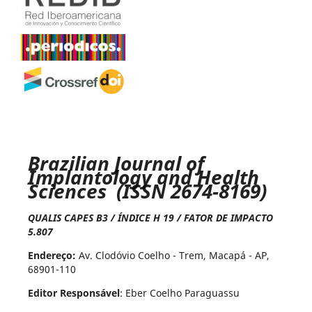
Brazilian Journal of
Implantology and Health
Sciences (ISSN 2674-8169)
QUALIS CAPES B3 / ÍNDICE H 19 / FATOR DE IMPACTO
5.807
Endereço:
Av. Clodóvio Coelho - Trem, Macapá - AP,
68901-110
Editor Responsável
: Eber Coelho Paraguassu