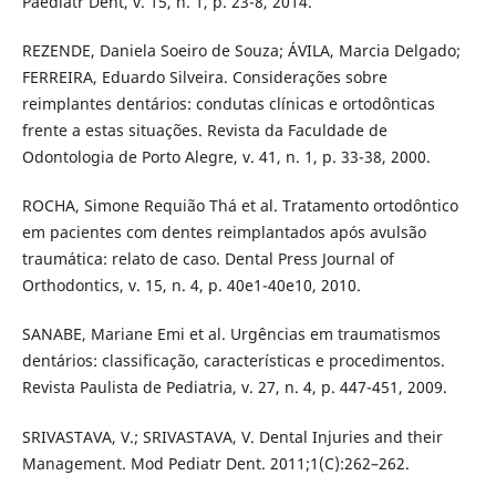
Paediatr Dent, v. 15, n. 1, p. 23-8, 2014.
REZENDE, Daniela Soeiro de Souza; ÁVILA, Marcia Delgado;
FERREIRA, Eduardo Silveira. Considerações sobre
reimplantes dentários: condutas clínicas e ortodônticas
frente a estas situações. Revista da Faculdade de
Odontologia de Porto Alegre, v. 41, n. 1, p. 33-38, 2000.
ROCHA, Simone Requião Thá et al. Tratamento ortodôntico
em pacientes com dentes reimplantados após avulsão
traumática: relato de caso. Dental Press Journal of
Orthodontics, v. 15, n. 4, p. 40e1-40e10, 2010.
SANABE, Mariane Emi et al. Urgências em traumatismos
dentários: classificação, características e procedimentos.
Revista Paulista de Pediatria, v. 27, n. 4, p. 447-451, 2009.
SRIVASTAVA, V.; SRIVASTAVA, V. Dental Injuries and their
Management. Mod Pediatr Dent. 2011;1(C):262–262.