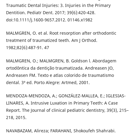
Traumatic Dental Injuries: 3. Injuries in the Primary
Dentition. Pediatr Dent. 2017; 39(6):420-428.
doi:10.1111/j.1600-9657.2012. 01146.x1982
MALMGREN, O. et al. Root resorption after orthodontic
treatment of traumatized teeth. Am J Orthod.
1982;82(6):487-91. 47
MALMGREN, O.; MALMGREN, B. Goldson l. Abordagem
ortodôntica da dentição traumatizada. Andreasen JO,
Andreasen FM. Texto e atlas colorido de traumatismo
dental. 3ª ed. Porto Alegre: Artmed, 2001.
MENDOZA-MENDOZA, A.; GONZÁLEZ-MALLEA, E.; IGLESIAS-
LINARES, A. Intrusive Luxation in Primary Teeth: A Case
Report. The Journal of clinical pediatric dentistry, 39(3), 215–
218, 2015.
NAVABAZAM, Alireza; FARAHANI, Shokoufeh Shahrabi.