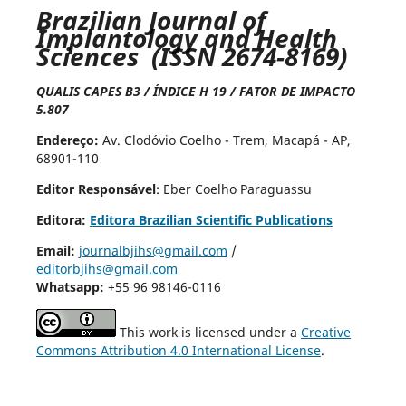
Brazilian Journal of
Implantology and Health
Sciences (ISSN 2674-8169)
QUALIS CAPES B3 / ÍNDICE H 19 / FATOR DE IMPACTO
5.807
Endereço:
Av. Clodóvio Coelho - Trem, Macapá - AP,
68901-110
Editor Responsável
: Eber Coelho Paraguassu
Editora:
Editora Brazilian Scientific Publications
Email:
journalbjihs@gmail.com
/
editorbjihs@gmail.com
Whatsapp:
+55 96 98146-0116
This work is licensed under a
Creative
Commons Attribution 4.0 International License
.