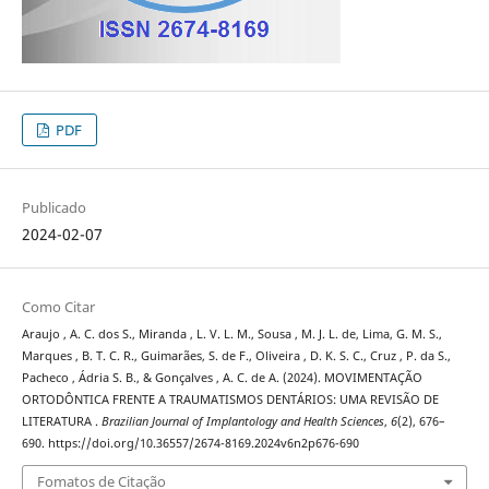
PDF
Publicado
2024-02-07
Como Citar
Araujo , A. C. dos S., Miranda , L. V. L. M., Sousa , M. J. L. de, Lima, G. M. S.,
Marques , B. T. C. R., Guimarães, S. de F., Oliveira , D. K. S. C., Cruz , P. da S.,
Pacheco , Ádria S. B., & Gonçalves , A. C. de A. (2024). MOVIMENTAÇÃO
ORTODÔNTICA FRENTE A TRAUMATISMOS DENTÁRIOS: UMA REVISÃO DE
LITERATURA .
Brazilian Journal of Implantology and Health Sciences
,
6
(2), 676–
690. https://doi.org/10.36557/2674-8169.2024v6n2p676-690
Fomatos de Citação