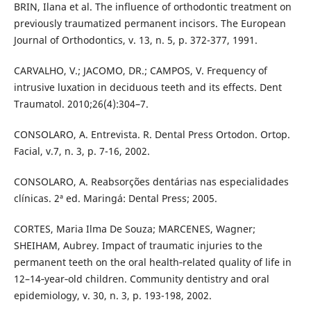
BRIN, Ilana et al. The influence of orthodontic treatment on
previously traumatized permanent incisors. The European
Journal of Orthodontics, v. 13, n. 5, p. 372-377, 1991.
CARVALHO, V.; JACOMO, DR.; CAMPOS, V. Frequency of
intrusive luxation in deciduous teeth and its effects. Dent
Traumatol. 2010;26(4):304–7.
CONSOLARO, A. Entrevista. R. Dental Press Ortodon. Ortop.
Facial, v.7, n. 3, p. 7-16, 2002.
CONSOLARO, A. Reabsorções dentárias nas especialidades
clínicas. 2ª ed. Maringá: Dental Press; 2005.
CORTES, Maria Ilma De Souza; MARCENES, Wagner;
SHEIHAM, Aubrey. Impact of traumatic injuries to the
permanent teeth on the oral health‐related quality of life in
12–14‐year‐old children. Community dentistry and oral
epidemiology, v. 30, n. 3, p. 193-198, 2002.