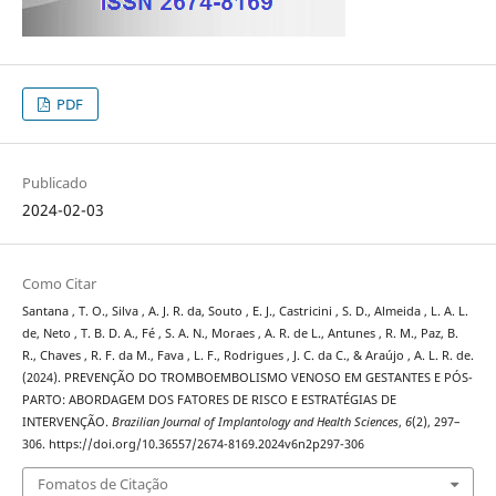
PDF
Publicado
2024-02-03
Como Citar
Santana , T. O., Silva , A. J. R. da, Souto , E. J., Castricini , S. D., Almeida , L. A. L.
de, Neto , T. B. D. A., Fé , S. A. N., Moraes , A. R. de L., Antunes , R. M., Paz, B.
R., Chaves , R. F. da M., Fava , L. F., Rodrigues , J. C. da C., & Araújo , A. L. R. de.
(2024). PREVENÇÃO DO TROMBOEMBOLISMO VENOSO EM GESTANTES E PÓS-
PARTO: ABORDAGEM DOS FATORES DE RISCO E ESTRATÉGIAS DE
INTERVENÇÃO.
Brazilian Journal of Implantology and Health Sciences
,
6
(2), 297–
306. https://doi.org/10.36557/2674-8169.2024v6n2p297-306
Fomatos de Citação