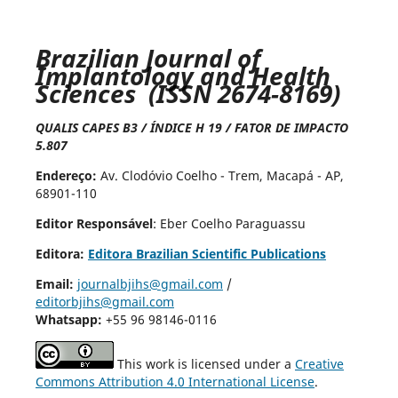
Brazilian Journal of
Implantology and Health
Sciences (ISSN 2674-8169)
QUALIS CAPES B3 / ÍNDICE H 19 / FATOR DE IMPACTO
5.807
Endereço:
Av. Clodóvio Coelho - Trem, Macapá - AP,
68901-110
Editor Responsável
: Eber Coelho Paraguassu
Editora:
Editora Brazilian Scientific Publications
Email:
journalbjihs@gmail.com
/
editorbjihs@gmail.com
Whatsapp:
+55 96 98146-0116
This work is licensed under a
Creative
Commons Attribution 4.0 International License
.