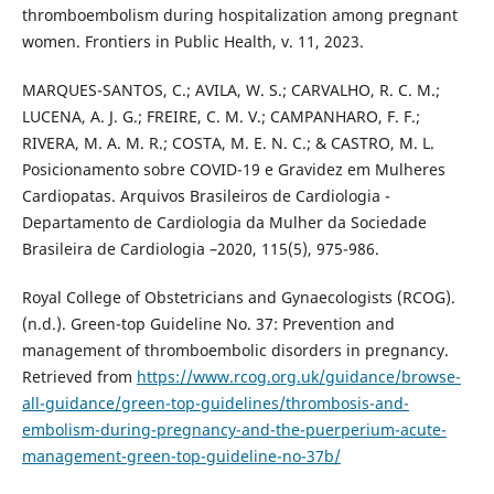
thromboembolism during hospitalization among pregnant
women. Frontiers in Public Health, v. 11, 2023.
MARQUES-SANTOS, C.; AVILA, W. S.; CARVALHO, R. C. M.;
LUCENA, A. J. G.; FREIRE, C. M. V.; CAMPANHARO, F. F.;
RIVERA, M. A. M. R.; COSTA, M. E. N. C.; & CASTRO, M. L.
Posicionamento sobre COVID-19 e Gravidez em Mulheres
Cardiopatas. Arquivos Brasileiros de Cardiologia -
Departamento de Cardiologia da Mulher da Sociedade
Brasileira de Cardiologia –2020, 115(5), 975-986.
Royal College of Obstetricians and Gynaecologists (RCOG).
(n.d.). Green-top Guideline No. 37: Prevention and
management of thromboembolic disorders in pregnancy.
Retrieved from
https://www.rcog.org.uk/guidance/browse-
all-guidance/green-top-guidelines/thrombosis-and-
embolism-during-pregnancy-and-the-puerperium-acute-
management-green-top-guideline-no-37b/