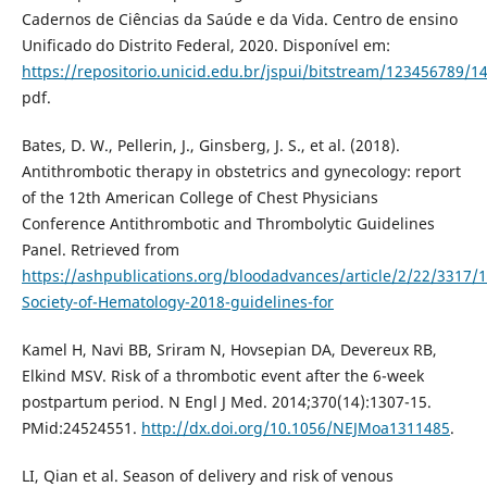
Cadernos de Ciências da Saúde e da Vida. Centro de ensino
Unificado do Distrito Federal, 2020. Disponível em:
https://repositorio.unicid.edu.br/jspui/bitstream/123456789
pdf.
Bates, D. W., Pellerin, J., Ginsberg, J. S., et al. (2018).
Antithrombotic therapy in obstetrics and gynecology: report
of the 12th American College of Chest Physicians
Conference Antithrombotic and Thrombolytic Guidelines
Panel. Retrieved from
https://ashpublications.org/bloodadvances/article/2/22/3317/
Society-of-Hematology-2018-guidelines-for
Kamel H, Navi BB, Sriram N, Hovsepian DA, Devereux RB,
Elkind MSV. Risk of a thrombotic event after the 6-week
postpartum period. N Engl J Med. 2014;370(14):1307-15.
PMid:24524551.
http://dx.doi.org/10.1056/NEJMoa1311485
.
LI, Qian et al. Season of delivery and risk of venous