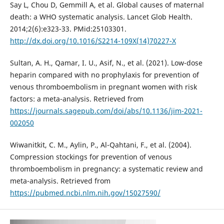
Say L, Chou D, Gemmill A, et al. Global causes of maternal
death: a WHO systematic analysis. Lancet Glob Health.
2014;2(6):e323-33. PMid:25103301.
http://dx.doi.org/10.1016/S2214-109X(14)70227-X
Sultan, A. H., Qamar, I. U., Asif, N., et al. (2021). Low-dose
heparin compared with no prophylaxis for prevention of
venous thromboembolism in pregnant women with risk
factors: a meta-analysis. Retrieved from
https://journals.sagepub.com/doi/abs/10.1136/jim-2021-
002050
Wiwanitkit, C. M., Aylin, P., Al-Qahtani, F., et al. (2004).
Compression stockings for prevention of venous
thromboembolism in pregnancy: a systematic review and
meta-analysis. Retrieved from
https://pubmed.ncbi.nlm.nih.gov/15027590/