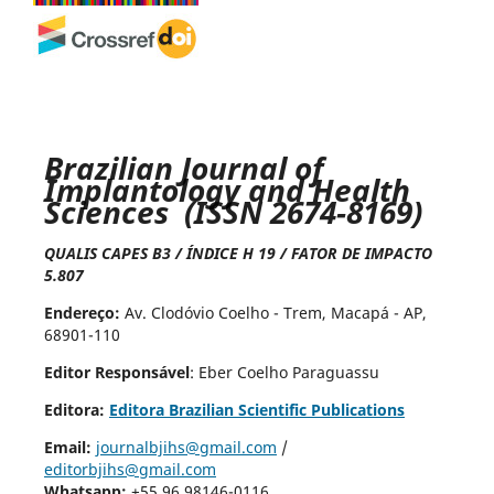
Brazilian Journal of
Implantology and Health
Sciences (ISSN 2674-8169)
QUALIS CAPES B3 / ÍNDICE H 19 / FATOR DE IMPACTO
5.807
Endereço:
Av. Clodóvio Coelho - Trem, Macapá - AP,
68901-110
Editor Responsável
: Eber Coelho Paraguassu
Editora:
Editora Brazilian Scientific Publications
Email:
journalbjihs@gmail.com
/
editorbjihs@gmail.com
Whatsapp:
+55 96 98146-0116