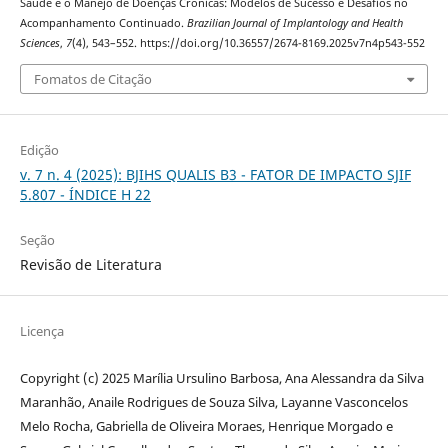
Saúde e o Manejo de Doenças Crônicas: Modelos de Sucesso e Desafios no
Acompanhamento Continuado.
Brazilian Journal of Implantology and Health
Sciences
,
7
(4), 543–552. https://doi.org/10.36557/2674-8169.2025v7n4p543-552
Fomatos de Citação
Edição
v. 7 n. 4 (2025): BJIHS QUALIS B3 - FATOR DE IMPACTO SJIF
5.807 - ÍNDICE H 22
Seção
Revisão de Literatura
Licença
Copyright (c) 2025 Marília Ursulino Barbosa, Ana Alessandra da Silva
Maranhão, Anaile Rodrigues de Souza Silva, Layanne Vasconcelos
Melo Rocha, Gabriella de Oliveira Moraes, Henrique Morgado e