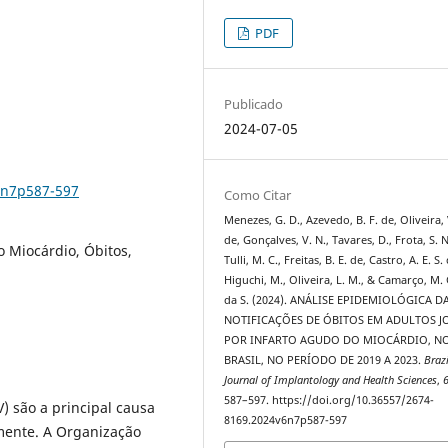
PDF
Publicado
2024-07-05
6n7p587-597
Como Citar
Menezes, G. D., Azevedo, B. F. de, Oliveira, 
de, Gonçalves, V. N., Tavares, D., Frota, S. N
o Miocárdio, Óbitos,
Tulli, M. C., Freitas, B. E. de, Castro, A. E. S.
Higuchi, M., Oliveira, L. M., & Camarço, M. 
da S. (2024). ANÁLISE EPIDEMIOLÓGICA D
NOTIFICAÇÕES DE ÓBITOS EM ADULTOS J
POR INFARTO AGUDO DO MIOCÁRDIO, N
BRASIL, NO PERÍODO DE 2019 A 2023.
Brazi
Journal of Implantology and Health Sciences
,
587–597. https://doi.org/10.36557/2674-
 são a principal causa
8169.2024v6n7p587-597
mente. A Organização