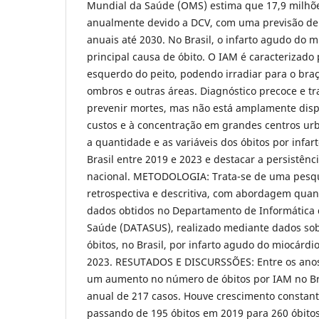
Mundial da Saúde (OMS) estima que 17,9 milhõ
anualmente devido a DCV, com uma previsão de
anuais até 2030. No Brasil, o infarto agudo do m
principal causa de óbito. O IAM é caracterizado 
esquerdo do peito, podendo irradiar para o bra
ombros e outras áreas. Diagnóstico precoce e 
prevenir mortes, mas não está amplamente dispo
custos e à concentração em grandes centros urb
a quantidade e as variáveis dos óbitos por infa
Brasil entre 2019 e 2023 e destacar a persistên
nacional. METODOLOGIA: Trata-se de uma pesqu
retrospectiva e descritiva, com abordagem quanti
dados obtidos no Departamento de Informática 
Saúde (DATASUS), realizado mediante dados sobr
óbitos, no Brasil, por infarto agudo do miocárdi
2023. RESUTADOS E DISCURSSÕES: Entre os anos
um aumento no número de óbitos por IAM no B
anual de 217 casos. Houve crescimento constant
passando de 195 óbitos em 2019 para 260 óbitos