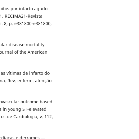
bitos por infarto agudo
21. RECIMA21-Revista
 n. 8, p. e381800-e381800,
ular disease mortality
ournal of the American
as vítimas de infarto do
a. Rev. enferm. atenção
ovascular outcome based
s in young ST-elevated
ros de Cardiologia, v. 112,
cardíacas e derrames —