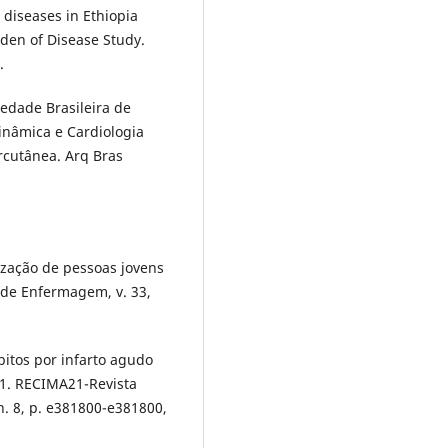
 diseases in Ethiopia
den of Disease Study.
.
ciedade Brasileira de
inâmica e Cardiologia
rcutânea. Arq Bras
ização de pessoas jovens
 de Enfermagem, v. 33,
bitos por infarto agudo
21. RECIMA21-Revista
 n. 8, p. e381800-e381800,