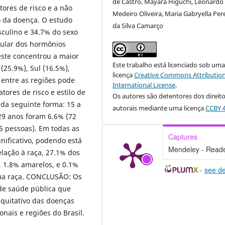
de Castro, Mayara Higuchi, Leonardo
ores de risco e a não
Medeiro Oliveira, Maria Gabryella Per
o da doença. O estudo
da Silva Camarço
culino e 34.7% do sexo
scular dos hormônios
este concentrou a maior
Este trabalho está licenciado sob um
(25.9%), Sul (16.5%),
licença
Creative Commons Attribution
 entre as regiões pode
International License
.
tores de risco e estilo de
Os autores são detentores dos direit
 da seguinte forma: 15 a
autorais mediante uma licença
CCBY 4
29 anos foram 6.6% (72
5 pessoas). Em todas as
Captures
nificativo, podendo está
Mendeley - Read
lação à raça, 27.1% dos
, 1.8% amarelos, e 0.1%
-
see de
sua raça. CONCLUSÃO: Os
 de saúde pública que
quitativo das doenças
nais e regiões do Brasil.