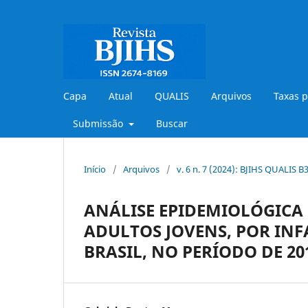
Capa
Atual
QUALIS
Arquivos
Taxas p
Submissão
Buscar
Início
/
Arquivos
/
v. 6 n. 7 (2024): BJIHS QUALIS 
ANÁLISE EPIDEMIOLÓGICA 
ADULTOS JOVENS, POR IN
BRASIL, NO PERÍODO DE 201