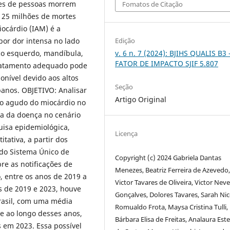
es de pessoas morrem
Fomatos de Citação
 25 milhões de mortes
iocárdio (IAM) é a
por dor intensa no lado
Edição
ço esquerdo, mandíbula,
v. 6 n. 7 (2024): BJIHS QUALIS B3 
FATOR DE IMPACTO SJIF 5.807
tratamento adequado pode
nível devido aos altos
Seção
anos. OBJETIVO: Analisar
Artigo Original
rto agudo do miocárdio no
cia da doença no cenário
isa epidemiológica,
Licença
tativa, a partir dos
do Sistema Único de
Copyright (c) 2024 Gabriela Dantas
e as notificações de
Menezes, Beatriz Ferreira de Azevedo
o, entre os anos de 2019 a
Victor Tavares de Oliveira, Victor Nev
 de 2019 e 2023, houve
Gonçalves, Dolores Tavares, Sarah Nic
rasil, com uma média
Romualdo Frota, Maysa Cristina Tulli,
e ao longo desses anos,
Bárbara Elisa de Freitas, Analaura Este
 em 2023. Essa possível