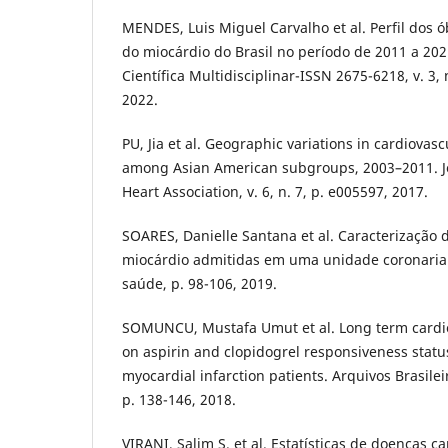
MENDES, Luis Miguel Carvalho et al. Perfil dos ó
do miocárdio do Brasil no período de 2011 a 20
Científica Multidisciplinar-ISSN 2675-6218, v. 3,
2022.
PU, Jia et al. Geographic variations in cardiovasc
among Asian American subgroups, 2003–2011. J
Heart Association, v. 6, n. 7, p. e005597, 2017.
SOARES, Danielle Santana et al. Caracterização d
miocárdio admitidas em uma unidade coronarian
saúde, p. 98-106, 2019.
SOMUNCU, Mustafa Umut et al. Long term cardi
on aspirin and clopidogrel responsiveness statu
myocardial infarction patients. Arquivos Brasilei
p. 138-146, 2018.
VIRANI, Salim S. et al. Estatísticas de doenças 