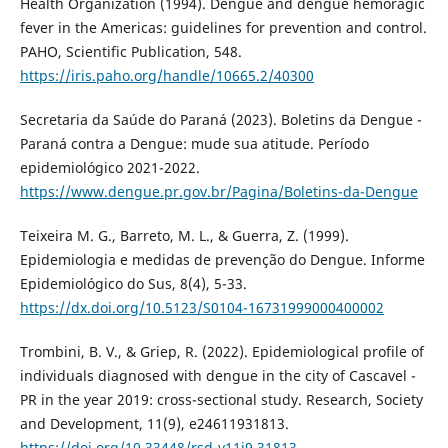
Health Organization (1994). Dengue and dengue hemoragic
fever in the Americas: guidelines for prevention and control.
PAHO, Scientific Publication, 548.
https://iris.paho.org/handle/10665.2/40300
Secretaria da Saúde do Paraná (2023). Boletins da Dengue -
Paraná contra a Dengue: mude sua atitude. Período
epidemiológico 2021-2022.
https://www.dengue.pr.gov.br/Pagina/Boletins-da-Dengue
Teixeira M. G., Barreto, M. L., & Guerra, Z. (1999).
Epidemiologia e medidas de prevenção do Dengue. Informe
Epidemiológico do Sus, 8(4), 5-33.
https://dx.doi.org/10.5123/S0104-16731999000400002
Trombini, B. V., & Griep, R. (2022). Epidemiological profile of
individuals diagnosed with dengue in the city of Cascavel -
PR in the year 2019: cross-sectional study. Research, Society
and Development, 11(9), e24611931813.
https://doi.org/10.33448/rsd-v11i9.31813