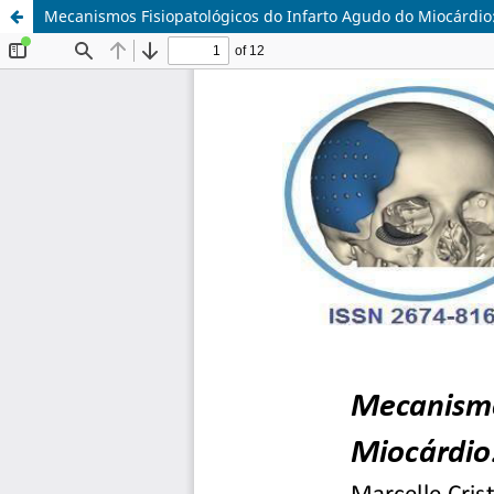
Mecanismos Fisiopatológicos do Infarto Agudo do Miocárdio